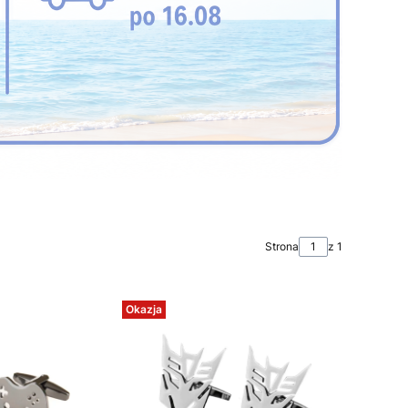
Strona
z 1
Okazja