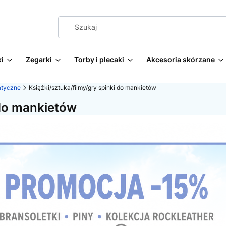
i
Zegarki
Torby i plecaki
Akcesoria skórzane
atyczne
Książki/sztuka/filmy/gry spinki do mankietów
 do mankietów