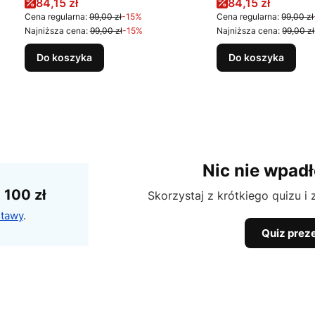
Cena promocyjna
Cena promocyj
84,15 zł
84,15 zł
Cena regularna:
99,00 zł
-15%
Cena regularna:
99,00 zł
Najniższa cena:
99,00 zł
-15%
Najniższa cena:
99,00 zł
Do koszyka
Do koszyka
Nic nie wpadł
100 zł
Skorzystaj z krótkiego quizu i
stawy
.
Quiz prez