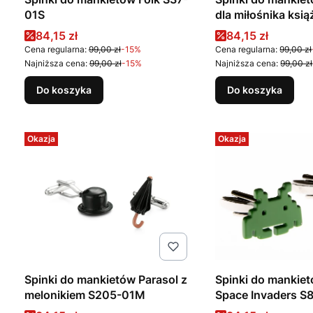
01S
dla miłośnika ksi
Cena promocyjna
Cena promocyj
84,15 zł
84,15 zł
Cena regularna:
99,00 zł
-15%
Cena regularna:
99,00 zł
Najniższa cena:
99,00 zł
-15%
Najniższa cena:
99,00 zł
Do koszyka
Do koszyka
Okazja
Okazja
Spinki do mankietów Parasol z
Spinki do mankie
melonikiem S205-01M
Space Invaders 