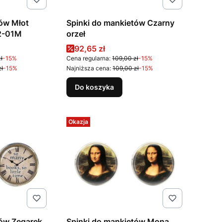
tów Młot
Spinki do mankietów Czarny
12-01M
orzeł
na
Cena promocyjna
92,65 zł
ł
-15%
Cena regularna:
109,00 zł
-15%
zł
-15%
Najniższa cena:
109,00 zł
-15%
Do koszyka
Okazja
tów Zegarek
Spinki do mankietów Mona