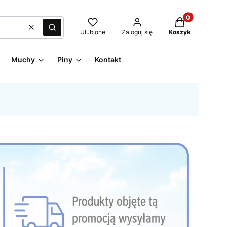
Produkty w kos
Wyczyść
Szukaj
Ulubione
Zaloguj się
Koszyk
Muchy
Piny
Kontakt