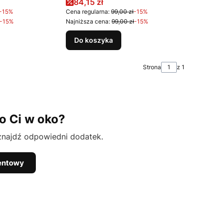
na
Cena promocyjna
84,15 zł
-15%
Cena regularna:
99,00 zł
-15%
-15%
Najniższa cena:
99,00 zł
-15%
Do koszyka
Strona
z 1
o Ci w oko?
 znajdź odpowiedni dodatek.
entowy