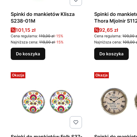
Spinki do mankietów Klisza
Spinki do mankie
S238-01M
Thora Mjolnir S1
Cena promocyjna
Cena promocyj
101,15 zł
92,65 zł
Cena regularna:
119,00 zł
-15%
Cena regularna:
109,00 z
Najniższa cena:
119,00 zł
-15%
Najniższa cena:
109,00 
Do koszyka
Do koszyka
Okazja
Okazja
Spinki do mankietów Folk S37-
Spinki do mankie