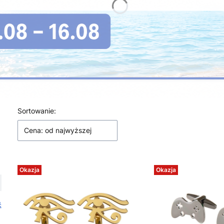
Lista produktów
Sortowanie:
Cena: od najwyższej
Okazja
Okazja
ć