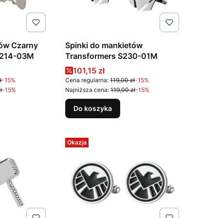
tów Czarny
Spinki do mankietów
 S214-03M
Transformers S230-01M
na
Cena promocyjna
101,15 zł
ł
-15%
Cena regularna:
119,00 zł
-15%
ł
-15%
Najniższa cena:
119,00 zł
-15%
Do koszyka
Okazja