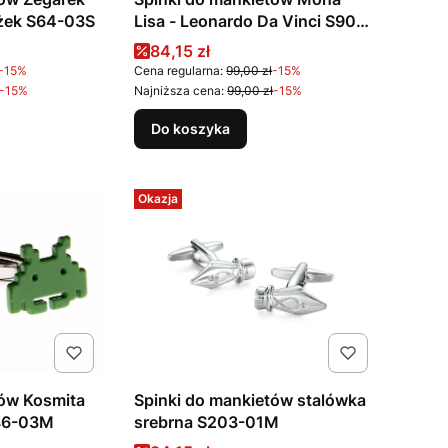
ążek S64-03S
Lisa - Leonardo Da Vinci S90-
01S
na
Cena promocyjna
84,15 zł
-15%
Cena regularna:
99,00 zł
-15%
-15%
Najniższa cena:
99,00 zł
-15%
Do koszyka
Okazja
tów Kosmita
Spinki do mankietów stalówka
S86-03M
srebrna S203-01M