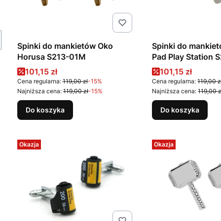
Spinki do mankietów Oko
Spinki do mankie
Horusa S213-01M
Pad Play Station
Cena promocyjna
Cena promocyj
101,15 zł
101,15 zł
Cena regularna:
119,00 zł
-15%
Cena regularna:
119,00 z
Najniższa cena:
119,00 zł
-15%
Najniższa cena:
119,00 z
Do koszyka
Do koszyka
Okazja
Okazja