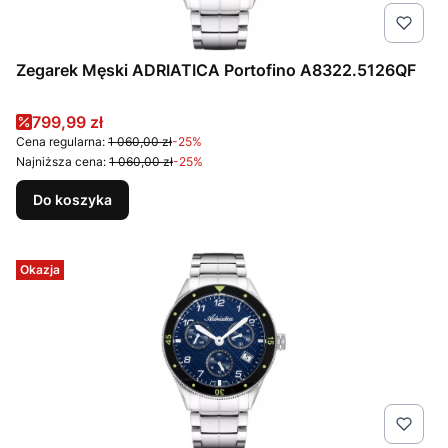
Zegarek Męski ADRIATICA Portofino A8322.5126QF
Cena promocyjna
799,99 zł
Cena regularna:
1 060,00 zł
-25%
Najniższa cena:
1 060,00 zł
-25%
Do koszyka
Okazja