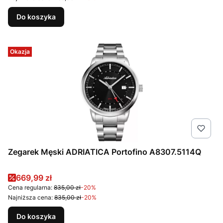
Do koszyka
Okazja
Zegarek Męski ADRIATICA Portofino A8307.5114Q
Cena promocyjna
669,99 zł
Cena regularna:
835,00 zł
-20%
Najniższa cena:
835,00 zł
-20%
Do koszyka