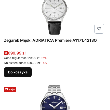
Zegarek Męski ADRIATICA Premiere A1171.4213Q
Cena promocyjna
699,99 zł
Cena regularna:
829,00 zł
-16%
Najniższa cena:
829,00 zł
-16%
Do koszyka
Okazja