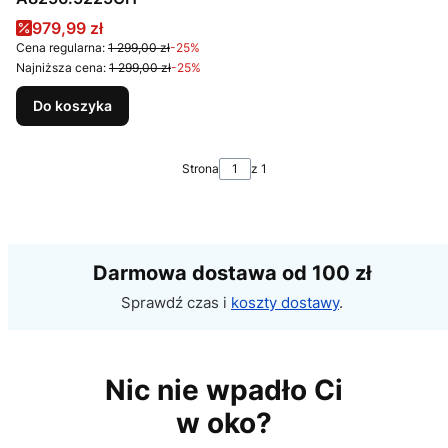
Cena promocyjna
979,99 zł
Cena regularna:
1 299,00 zł
-25%
Najniższa cena:
1 299,00 zł
-25%
Do koszyka
Strona
z 1
Darmowa dostawa od 100 zł
Sprawdź czas i
koszty dostawy
.
Nic nie wpadło Ci
w oko?