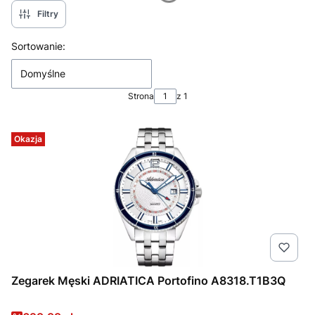
Filtry
Lista produktów
Sortowanie:
Domyślne
Strona
z 1
Okazja
Zegarek Męski ADRIATICA Portofino A8318.T1B3Q