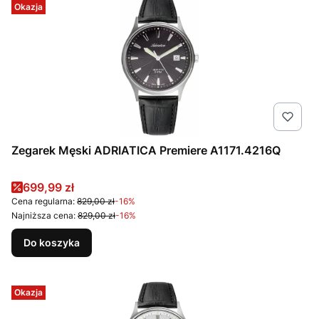
Okazja
Zegarek Męski ADRIATICA Premiere A1171.4216Q
Cena promocyjna
699,99 zł
Cena regularna:
829,00 zł
-16%
Najniższa cena:
829,00 zł
-16%
Do koszyka
Okazja