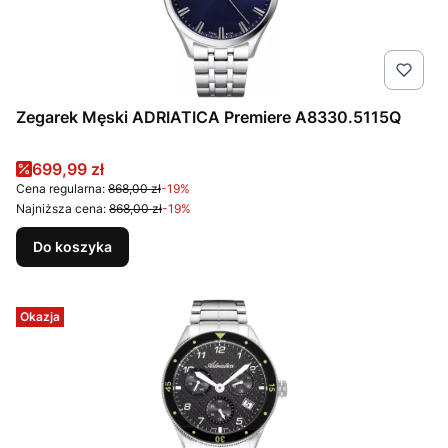
Zegarek Męski ADRIATICA Premiere A8330.5115Q
Cena promocyjna
699,99 zł
Cena regularna:
868,00 zł
-19%
Najniższa cena:
868,00 zł
-19%
Do koszyka
Okazja