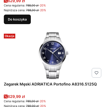
Cena promocyjna
629,99 zł
Cena regularna:
788,00 zł
-20%
Najniższa cena:
788,00 zł
-20%
Do koszyka
Okazja
Zegarek Męski ADRIATICA Portofino A8316.5125Q
Cena promocyjna
629,99 zł
Cena regularna:
789,00 zł
-20%
Najniższa cena:
789,00 zł
-20%