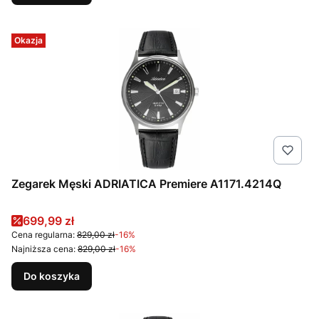
Okazja
Zegarek Męski ADRIATICA Premiere A1171.4214Q
Cena promocyjna
699,99 zł
Cena regularna:
829,00 zł
-16%
Najniższa cena:
829,00 zł
-16%
Do koszyka