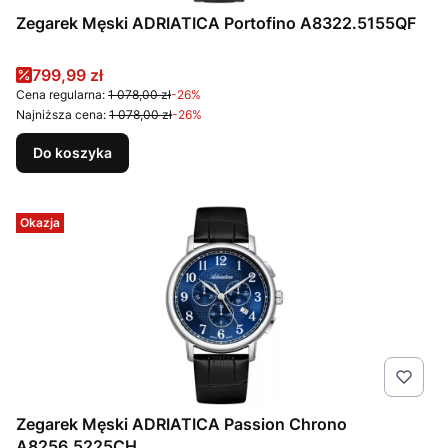
Zegarek Męski ADRIATICA Portofino A8322.5155QF
Cena promocyjna
799,99 zł
Cena regularna:
1 078,00 zł
-26%
Najniższa cena:
1 078,00 zł
-26%
Do koszyka
Okazja
Zegarek Męski ADRIATICA Passion Chrono
A8256.5225CH