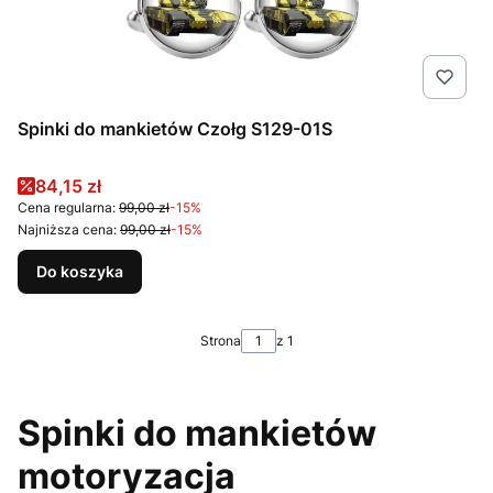
Spinki do mankietów Czołg S129-01S
Cena promocyjna
84,15 zł
Cena regularna:
99,00 zł
-15%
Najniższa cena:
99,00 zł
-15%
Do koszyka
Strona
z 1
Spinki do mankietów
motoryzacja