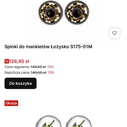
Spinki do mankietów Łożysko S175-01M
Cena promocyjna
126,65 zł
Cena regularna:
149,00 zł
-15%
Najniższa cena:
149,00 zł
-15%
Do koszyka
Okazja