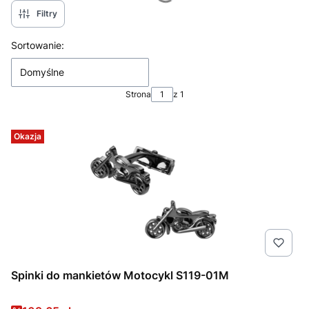
Filtry
Lista produktów
Sortowanie:
Domyślne
Strona
z 1
Okazja
Spinki do mankietów Motocykl S119-01M