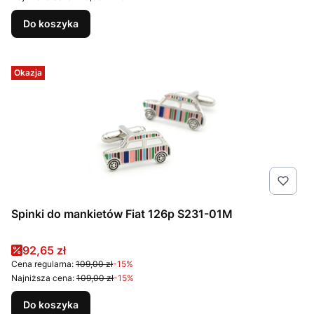
Do koszyka
Okazja
Spinki do mankietów Fiat 126p S231-01M
Cena promocyjna
92,65 zł
Cena regularna:
109,00 zł
-15%
Najniższa cena:
109,00 zł
-15%
Do koszyka