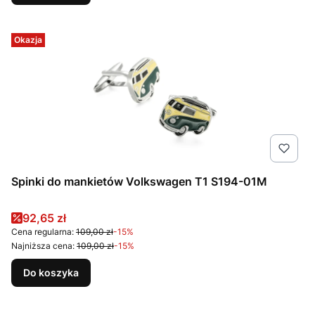
Okazja
Spinki do mankietów Volkswagen T1 S194-01M
Cena promocyjna
92,65 zł
Cena regularna:
109,00 zł
-15%
Najniższa cena:
109,00 zł
-15%
Do koszyka