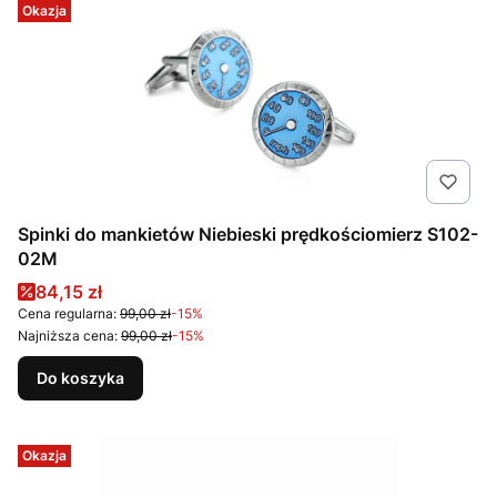
Okazja
Spinki do mankietów Niebieski prędkościomierz S102-
02M
Cena promocyjna
84,15 zł
Cena regularna:
99,00 zł
-15%
Najniższa cena:
99,00 zł
-15%
Do koszyka
Okazja