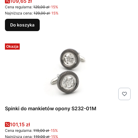
Cena promocyjna
109,65 zł
Cena regularna:
129,00 zł
-15%
Najniższa cena:
129,00 zł
-15%
Do koszyka
Okazja
Spinki do mankietów opony S232-01M
Cena promocyjna
101,15 zł
Cena regularna:
119,00 zł
-15%
Najniższa cena:
119,00 zł
-15%