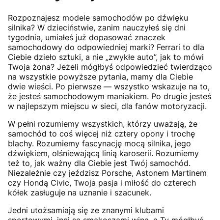
Rozpoznajesz modele samochodów po dźwięku
silnika? W dzieciństwie, zanim nauczyłeś się dni
tygodnia, umiałeś już dopasować znaczek
samochodowy do odpowiedniej marki? Ferrari to dla
Ciebie dzieło sztuki, a nie „zwykłe auto”, jak to mówi
Twoja żona? Jeżeli mógłbyś odpowiedzieć twierdząco
na wszystkie powyższe pytania, mamy dla Ciebie
dwie wieści. Po pierwsze — wszystko wskazuje na to,
że jesteś samochodowym maniakiem. Po drugie jesteś
w najlepszym miejscu w sieci, dla fanów motoryzacji.
W pełni rozumiemy wszystkich, którzy uważają, że
samochód to coś więcej niż cztery opony i trochę
blachy. Rozumiemy fascynację mocą silnika, jego
dźwiękiem, olśniewającą linią karoserii. Rozumiemy
też to, jak ważny dla Ciebie jest Twój samochód.
Niezależnie czy jeździsz Porsche, Astonem Martinem
czy Hondą Civic, Twoja pasja i miłość do czterech
kółek zasługuje na uznanie i szacunek.
Jedni utożsamiają się ze znanymi klubami
sportowymi, inni są smakoszami wina, a Ty mógłbyś