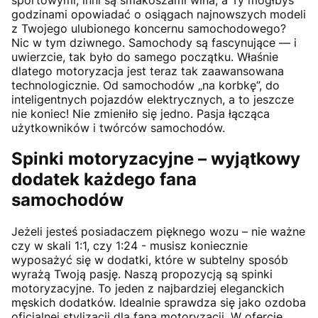
godzinami opowiadać o osiągach najnowszych modeli
z Twojego ulubionego koncernu samochodowego?
Nic w tym dziwnego. Samochody są fascynujące — i
uwierzcie, tak było do samego początku. Właśnie
dlatego motoryzacja jest teraz tak zaawansowana
technologicznie. Od samochodów „na korbkę”, do
inteligentnych pojazdów elektrycznych, a to jeszcze
nie koniec! Nie zmieniło się jedno. Pasja łącząca
użytkowników i twórców samochodów.
Spinki motoryzacyjne – wyjątkowy
dodatek każdego fana
samochodów
Jeżeli jesteś posiadaczem pięknego wozu – nie ważne
czy w skali 1:1, czy 1:24 - musisz koniecznie
wyposażyć się w dodatki, które w subtelny sposób
wyrażą Twoją pasję. Naszą propozycją są spinki
motoryzacyjne. To jeden z najbardziej eleganckich
męskich dodatków. Idealnie sprawdza się jako ozdoba
oficjalnej stylizacji dla fana motoryzacji. W ofercie