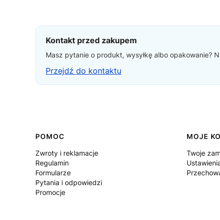
Kontakt przed zakupem
Masz pytanie o produkt, wysyłkę albo opakowanie? Na
Przejdź do kontaktu
Linki w stopce
POMOC
MOJE K
Zwroty i reklamacje
Twoje zam
Regulamin
Ustawieni
Formularze
Przechowa
Pytania i odpowiedzi
Promocje