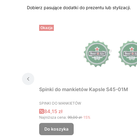
Dobierz pasujące dodatki do prezentu lub stylizacji.
Okazja
Spinki do mankietów Kapsle S45-01M
PRODUCENT
SPINKI DO MANKIETÓW
Cena promocyjna
84,15 zł
Najniższa cena:
99,00 zł
-15%
Do koszyka