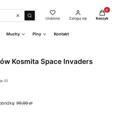
Produkty w kos
Wyczyść
Szukaj
Ulubione
Zaloguj się
Koszyk
Muchy
Piny
Kontakt
tów Kosmita Space Invaders
e: 0)
obniżką:
99,00 zł