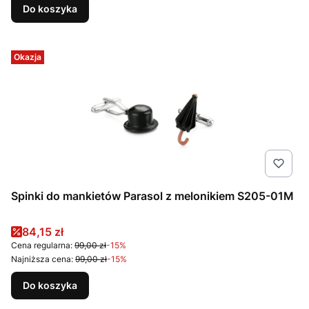
Do koszyka
Okazja
Spinki do mankietów Parasol z melonikiem S205-01M
Cena promocyjna
84,15 zł
Cena regularna:
99,00 zł
-15%
Najniższa cena:
99,00 zł
-15%
Do koszyka