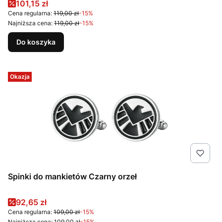
Cena promocyjna
101,15 zł
Cena regularna:
119,00 zł
-15%
Najniższa cena:
119,00 zł
-15%
Do koszyka
Okazja
Spinki do mankietów Czarny orzeł
Cena promocyjna
92,65 zł
Cena regularna:
109,00 zł
-15%
Najniższa cena:
109,00 zł
-15%