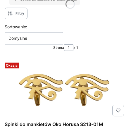
Filtry
Lista produktów
Sortowanie:
Domyślne
Strona
z 1
Okazja
Spinki do mankietów Oko Horusa S213-01M