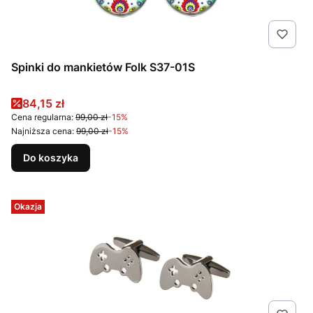
Spinki do mankietów Folk S37-01S
Cena promocyjna
84,15 zł
Cena regularna:
99,00 zł
-15%
Najniższa cena:
99,00 zł
-15%
Do koszyka
Okazja