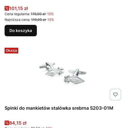
Cena promocyjna
101,15 zł
Cena regularna:
119,00 zł
-15%
Najniższa cena:
119,00 zł
-15%
Do koszyka
Okazja
Spinki do mankietów stalówka srebrna S203-01M
Cena promocyjna
84,15 zł