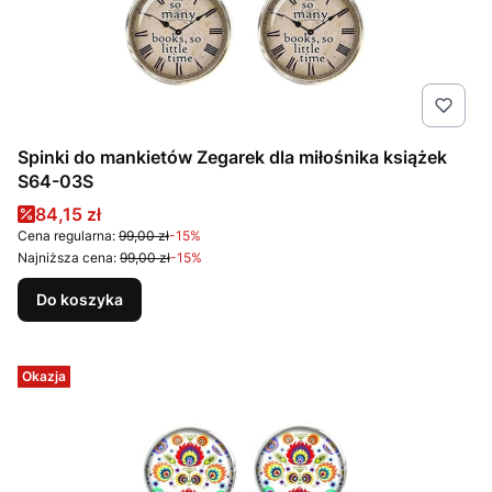
Spinki do mankietów Zegarek dla miłośnika książek
S64-03S
Cena promocyjna
84,15 zł
Cena regularna:
99,00 zł
-15%
Najniższa cena:
99,00 zł
-15%
Do koszyka
Okazja