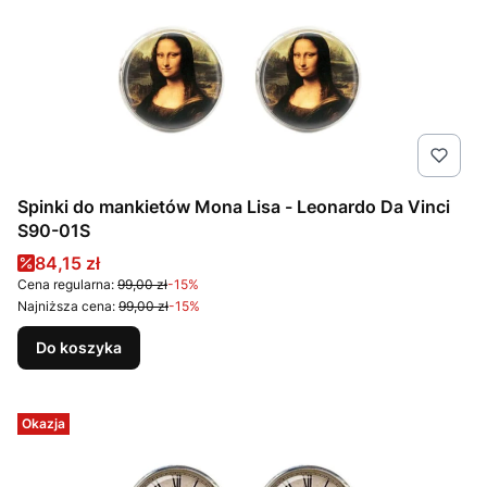
Spinki do mankietów Mona Lisa - Leonardo Da Vinci
S90-01S
Cena promocyjna
84,15 zł
Cena regularna:
99,00 zł
-15%
Najniższa cena:
99,00 zł
-15%
Do koszyka
Okazja