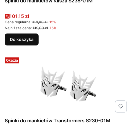
Spinki do mankietów Klisza S238-01M
Cena promocyjna
101,15 zł
Cena regularna:
119,00 zł
-15%
Najniższa cena:
119,00 zł
-15%
Do koszyka
Okazja
Spinki do mankietów Transformers S230-01M