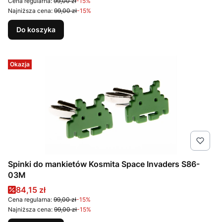
Cena regularna:
99,00 zł
-15%
Najniższa cena:
99,00 zł
-15%
Do koszyka
Okazja
Spinki do mankietów Kosmita Space Invaders S86-
03M
Cena promocyjna
84,15 zł
Cena regularna:
99,00 zł
-15%
Najniższa cena:
99,00 zł
-15%