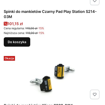
Spinki do mankietów Czarny Pad Play Station S214-
03M
Cena promocyjna
101,15 zł
Cena regularna:
119,00 zł
-15%
Najniższa cena:
119,00 zł
-15%
Do koszyka
Okazja