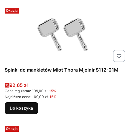
Okazja
Spinki do mankietów Młot Thora Mjolnir S112-01M
Cena promocyjna
92,65 zł
Cena regularna:
109,00 zł
-15%
Najniższa cena:
109,00 zł
-15%
Do koszyka
Okazja