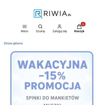
Produkty w koszy
Otwórz wyszukiwarkę
Menu
Szukaj
Zaloguj się
Koszyk
Strona główna