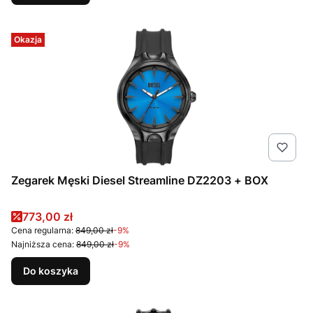
Okazja
Zegarek Męski Diesel Streamline DZ2203 + BOX
Cena promocyjna
773,00 zł
Cena regularna:
849,00 zł
-9%
Najniższa cena:
849,00 zł
-9%
Do koszyka