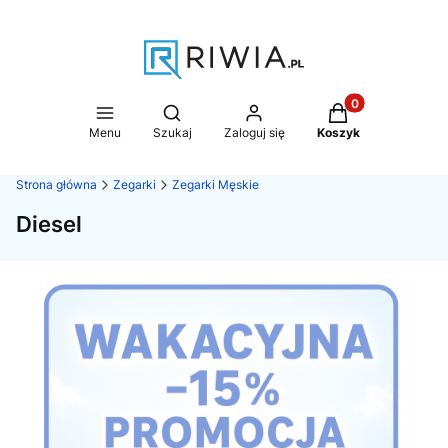
Produkty w koszy
Otwórz wyszukiwarkę
Menu
Szukaj
Zaloguj się
Koszyk
Strona główna
Zegarki
Zegarki Męskie
Diesel