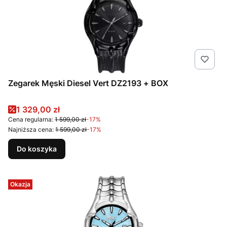
Zegarek Męski Diesel Vert DZ2193 + BOX
Cena promocyjna
1 329,00 zł
Cena regularna:
1 599,00 zł
-17%
Najniższa cena:
1 599,00 zł
-17%
Do koszyka
Okazja