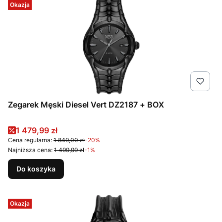
Okazja
Zegarek Męski Diesel Vert DZ2187 + BOX
Cena promocyjna
1 479,99 zł
Cena regularna:
1 849,00 zł
-20%
Najniższa cena:
1 499,99 zł
-1%
Do koszyka
Okazja