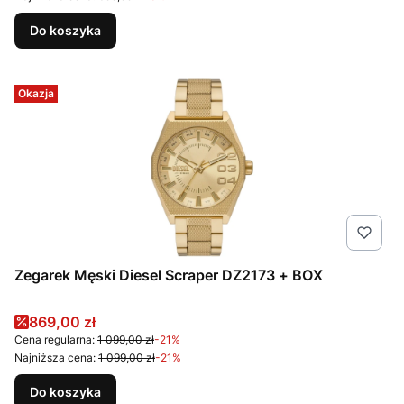
Do koszyka
Okazja
Zegarek Męski Diesel Scraper DZ2173 + BOX
Cena promocyjna
869,00 zł
Cena regularna:
1 099,00 zł
-21%
Najniższa cena:
1 099,00 zł
-21%
Do koszyka