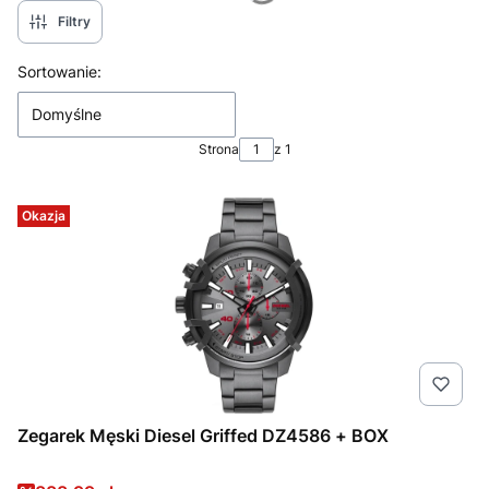
Filtry
Lista produktów
Sortowanie:
Domyślne
Strona
z 1
Okazja
Zegarek Męski Diesel Griffed DZ4586 + BOX