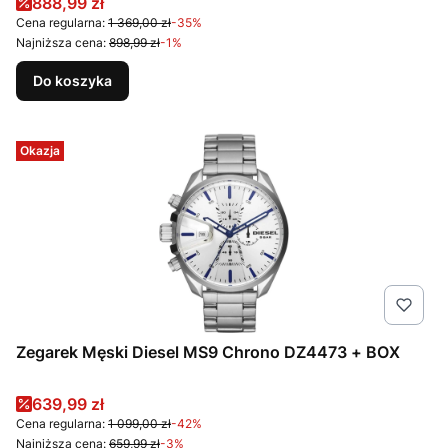
Cena promocyjna
888,99 zł
Cena regularna:
1 369,00 zł
-35%
Najniższa cena:
898,99 zł
-1%
Do koszyka
Okazja
Zegarek Męski Diesel MS9 Chrono DZ4473 + BOX
Cena promocyjna
639,99 zł
Cena regularna:
1 099,00 zł
-42%
Najniższa cena:
659,99 zł
-3%