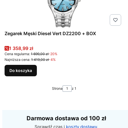
Zegarek Męski Diesel Vert DZ2200 + BOX
Cena promocyjna
1 358,99 zł
Cena regularna:
1 699,00 zł
-20%
Najniższa cena:
1 419,00 zł
-4%
Do koszyka
Strona
z 1
Darmowa dostawa od 100 zł
Sprawdź czas i
koszty dostawy
.