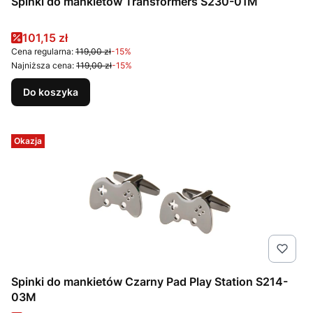
Spinki do mankietów Transformers S230-01M
Cena promocyjna
101,15 zł
Cena regularna:
119,00 zł
-15%
Najniższa cena:
119,00 zł
-15%
Do koszyka
Okazja
Spinki do mankietów Czarny Pad Play Station S214-
03M