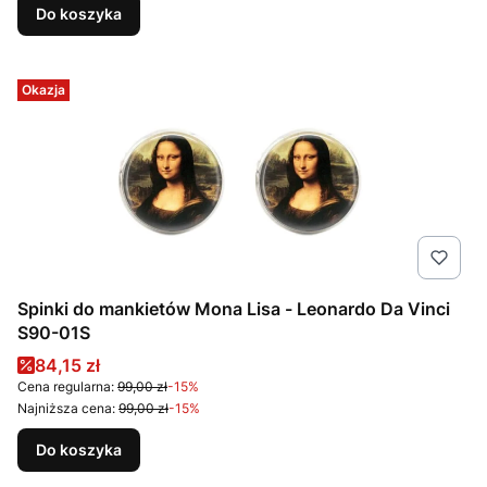
Do koszyka
Okazja
Spinki do mankietów Mona Lisa - Leonardo Da Vinci
S90-01S
Cena promocyjna
84,15 zł
Cena regularna:
99,00 zł
-15%
Najniższa cena:
99,00 zł
-15%
Do koszyka