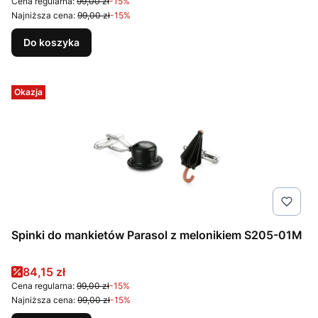
Cena regularna:
99,00 zł
-15%
Najniższa cena:
99,00 zł
-15%
Do koszyka
Okazja
Spinki do mankietów Parasol z melonikiem S205-01M
Cena promocyjna
84,15 zł
Cena regularna:
99,00 zł
-15%
Najniższa cena:
99,00 zł
-15%