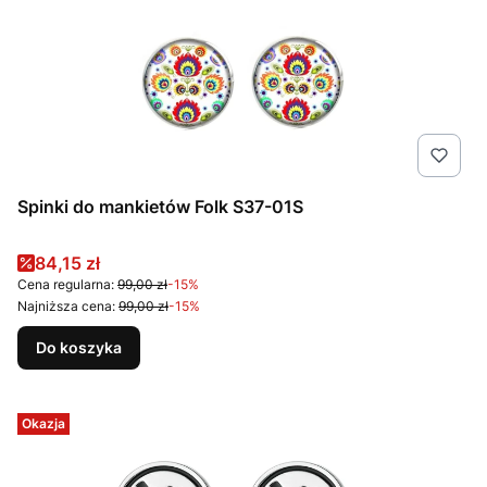
Spinki do mankietów Folk S37-01S
Cena promocyjna
84,15 zł
Cena regularna:
99,00 zł
-15%
Najniższa cena:
99,00 zł
-15%
Do koszyka
Okazja