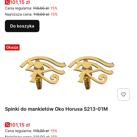
Cena promocyjna
101,15 zł
Cena regularna:
119,00 zł
-15%
Najniższa cena:
119,00 zł
-15%
Do koszyka
Okazja
Spinki do mankietów Oko Horusa S213-01M
Cena promocyjna
101,15 zł
Cena regularna:
119,00 zł
-15%
Najniższa cena:
119,00 zł
-15%