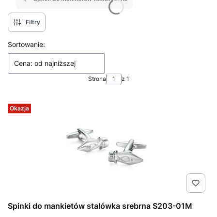
Filtry
Lista produktów
Sortowanie:
Cena: od najniższej
Strona
z 1
Okazja
Spinki do mankietów stalówka srebrna S203-01M