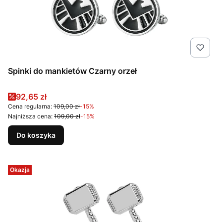
Spinki do mankietów Czarny orzeł
Cena promocyjna
92,65 zł
Cena regularna:
109,00 zł
-15%
Najniższa cena:
109,00 zł
-15%
Do koszyka
Okazja