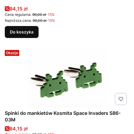
Cena promocyjna
84,15 zł
Cena regularna:
99,00 zł
-15%
Najniższa cena:
99,00 zł
-15%
Do koszyka
Okazja
Spinki do mankietów Kosmita Space Invaders S86-
03M
Cena promocyjna
84,15 zł