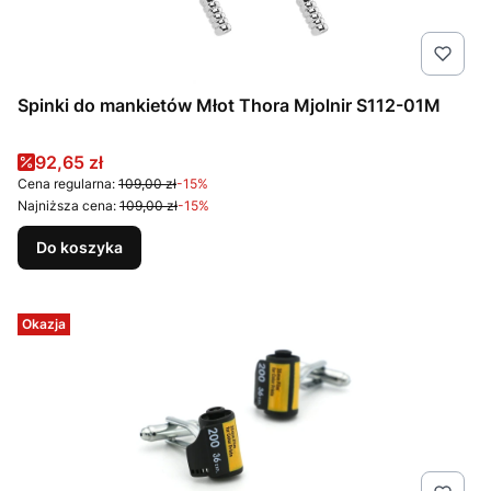
Spinki do mankietów Młot Thora Mjolnir S112-01M
Cena promocyjna
92,65 zł
Cena regularna:
109,00 zł
-15%
Najniższa cena:
109,00 zł
-15%
Do koszyka
Okazja