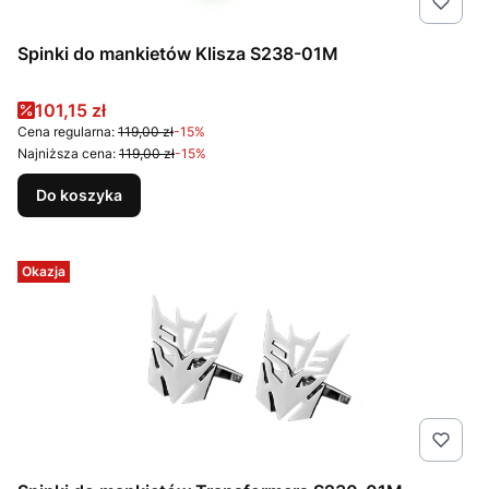
Spinki do mankietów Klisza S238-01M
Cena promocyjna
101,15 zł
Cena regularna:
119,00 zł
-15%
Najniższa cena:
119,00 zł
-15%
Do koszyka
Okazja