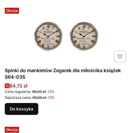
Okazja
Spinki do mankietów Zegarek dla miłośnika książek
S64-03S
Cena promocyjna
84,15 zł
Cena regularna:
99,00 zł
-15%
Najniższa cena:
99,00 zł
-15%
Do koszyka
Okazja