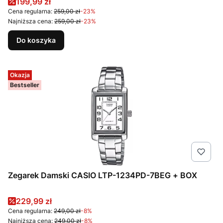
Cena promocyjna
199,99 zł
Cena regularna:
259,00 zł
-23%
Najniższa cena:
259,00 zł
-23%
Do koszyka
Okazja
Bestseller
Zegarek Damski CASIO LTP-1234PD-7BEG + BOX
Cena promocyjna
229,99 zł
Cena regularna:
249,00 zł
-8%
Najniższa cena:
249,00 zł
-8%