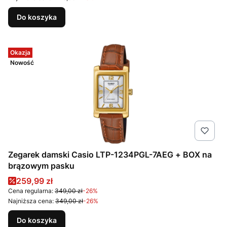
Do koszyka
Okazja
Nowość
Zegarek damski Casio LTP-1234PGL-7AEG + BOX na
brązowym pasku
Cena promocyjna
259,99 zł
Cena regularna:
349,00 zł
-26%
Najniższa cena:
349,00 zł
-26%
Do koszyka