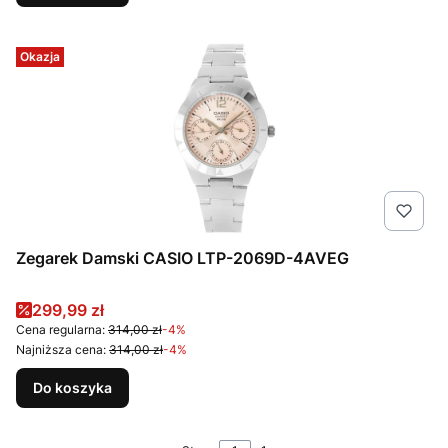
Okazja
Zegarek Damski CASIO LTP-2069D-4AVEG
Cena promocyjna
299,99 zł
Cena regularna:
314,00 zł
-4%
Najniższa cena:
314,00 zł
-4%
Do koszyka