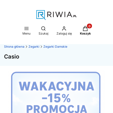
Produkty w koszy
Otwórz wyszukiwarkę
Menu
Szukaj
Zaloguj się
Koszyk
Strona główna
Zegarki
Zegarki Damskie
Casio