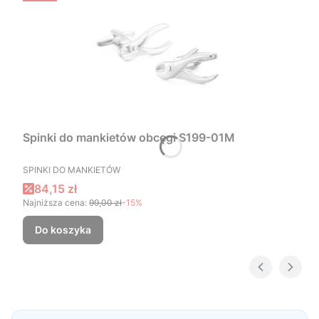
Spinki do mankietów obcęgi S199-01M
PRODUCENT
SPINKI DO MANKIETÓW
Cena promocyjna
84,15 zł
Najniższa cena:
99,00 zł
-15%
Do koszyka