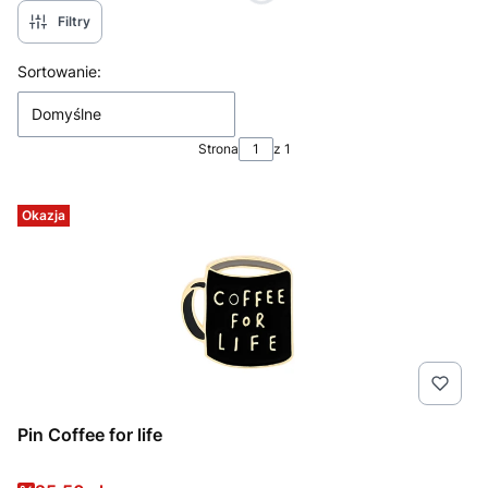
Filtry
Lista produktów
Sortowanie:
Domyślne
Strona
z 1
Okazja
Pin Coffee for life