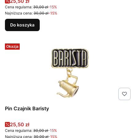
Cena promocyjna
25,50 zł
Cena regularna:
30,00 zł
-15%
Najniższa cena:
30,00 zł
-15%
Do koszyka
Okazja
Pin Czajnik Baristy
Cena promocyjna
25,50 zł
Cena regularna:
30,00 zł
-15%
Najniższa cena:
30,00 zł
-15%