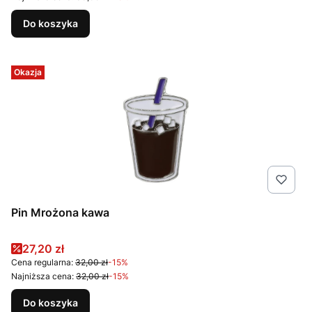
Do koszyka
Okazja
Pin Mrożona kawa
Cena promocyjna
27,20 zł
Cena regularna:
32,00 zł
-15%
Najniższa cena:
32,00 zł
-15%
Do koszyka