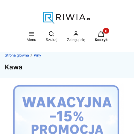
Produkty w koszy
Otwórz wyszukiwarkę
Menu
Szukaj
Zaloguj się
Koszyk
Strona główna
Piny
Kawa