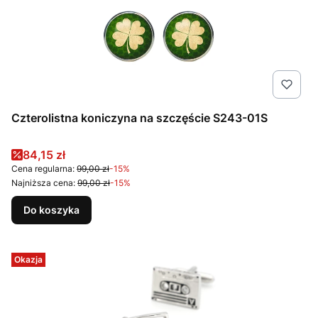
Czterolistna koniczyna na szczęście S243-01S
Cena promocyjna
84,15 zł
Cena regularna:
99,00 zł
-15%
Najniższa cena:
99,00 zł
-15%
Do koszyka
Okazja