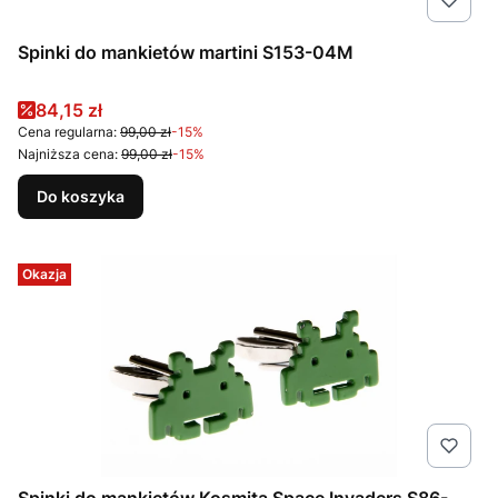
Spinki do mankietów martini S153-04M
Cena promocyjna
84,15 zł
Cena regularna:
99,00 zł
-15%
Najniższa cena:
99,00 zł
-15%
Do koszyka
Okazja
Spinki do mankietów Kosmita Space Invaders S86-