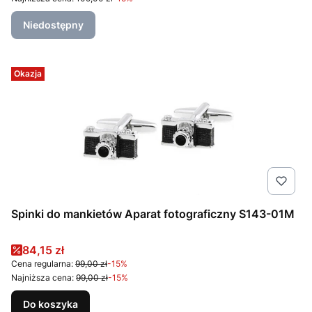
Niedostępny
Okazja
Spinki do mankietów Aparat fotograficzny S143-01M
Cena promocyjna
84,15 zł
Cena regularna:
99,00 zł
-15%
Najniższa cena:
99,00 zł
-15%
Do koszyka