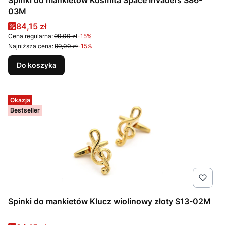
03M
Cena promocyjna
84,15 zł
Cena regularna:
99,00 zł
-15%
Najniższa cena:
99,00 zł
-15%
Do koszyka
Okazja
Bestseller
Spinki do mankietów Klucz wiolinowy złoty S13-02M