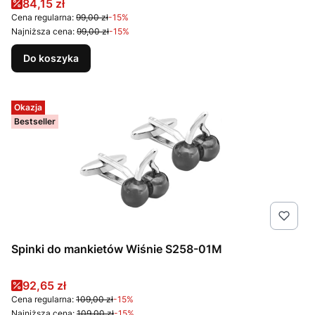
Cena promocyjna
84,15 zł
Cena regularna:
99,00 zł
-15%
Najniższa cena:
99,00 zł
-15%
Do koszyka
Okazja
Bestseller
Spinki do mankietów Wiśnie S258-01M
Cena promocyjna
92,65 zł
Cena regularna:
109,00 zł
-15%
Najniższa cena:
109,00 zł
-15%