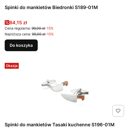
Spinki do mankietów Biedronki S189-01M
Cena promocyjna
84,15 zł
Cena regularna:
99,00 zł
-15%
Najniższa cena:
99,00 zł
-15%
Do koszyka
Okazja
Spinki do mankietów Tasaki kuchenne S196-01M