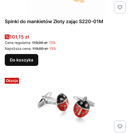
Spinki do mankietów Złoty zając S220-01M
Cena promocyjna
101,15 zł
Cena regularna:
119,00 zł
-15%
Najniższa cena:
119,00 zł
-15%
Do koszyka
Okazja