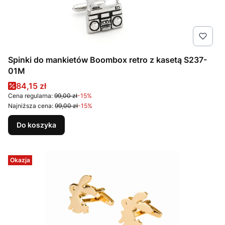
Spinki do mankietów Boombox retro z kasetą S237-
01M
Cena promocyjna
84,15 zł
Cena regularna:
99,00 zł
-15%
Najniższa cena:
99,00 zł
-15%
Do koszyka
Okazja