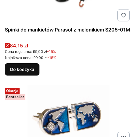
Spinki do mankietów Parasol z melonikiem S205-01M
Cena promocyjna
84,15 zł
Cena regularna:
99,00 zł
-15%
Najniższa cena:
99,00 zł
-15%
Do koszyka
Okazja
Bestseller