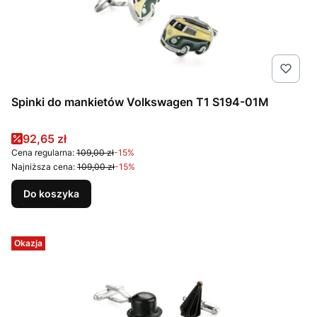
Spinki do mankietów Volkswagen T1 S194-01M
Cena promocyjna
92,65 zł
Cena regularna:
109,00 zł
-15%
Najniższa cena:
109,00 zł
-15%
Do koszyka
Okazja