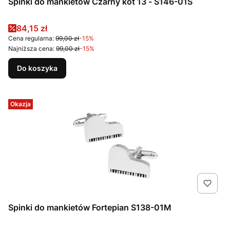
Spinki do mankietów Czarny kot 13 - S146-01S
Cena promocyjna
84,15 zł
Cena regularna:
99,00 zł
-15%
Najniższa cena:
99,00 zł
-15%
Do koszyka
Okazja
Spinki do mankietów Fortepian S138-01M