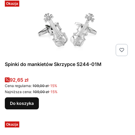
Okazja
Spinki do mankietów Skrzypce S244-01M
Cena promocyjna
92,65 zł
Cena regularna:
109,00 zł
-15%
Najniższa cena:
109,00 zł
-15%
Do koszyka
Okazja