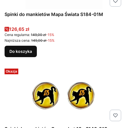
Spinki do mankietów Mapa Świata S184-01M
Cena promocyjna
126,65 zł
Cena regularna:
149,00 zł
-15%
Najniższa cena:
149,00 zł
-15%
Do koszyka
Okazja