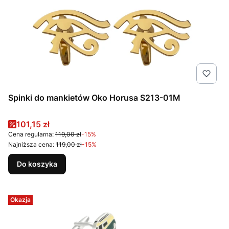
Spinki do mankietów Oko Horusa S213-01M
Cena promocyjna
101,15 zł
Cena regularna:
119,00 zł
-15%
Najniższa cena:
119,00 zł
-15%
Do koszyka
Okazja