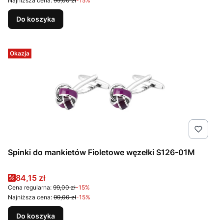
Najniższa cena:
99,00 zł
-15%
Do koszyka
Okazja
Spinki do mankietów Fioletowe węzełki S126-01M
Cena promocyjna
84,15 zł
Cena regularna:
99,00 zł
-15%
Najniższa cena:
99,00 zł
-15%
Do koszyka