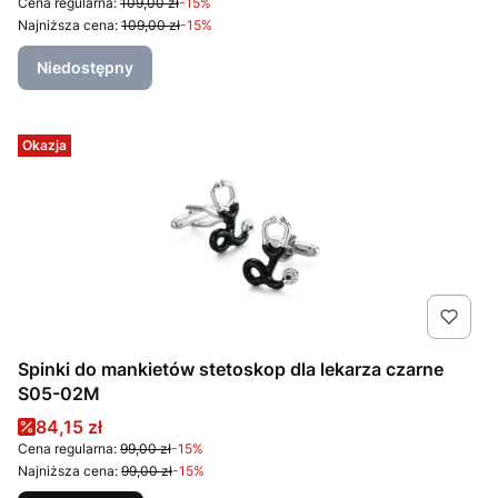
Cena regularna:
109,00 zł
-15%
Najniższa cena:
109,00 zł
-15%
Niedostępny
Okazja
Spinki do mankietów stetoskop dla lekarza czarne
S05-02M
Cena promocyjna
84,15 zł
Cena regularna:
99,00 zł
-15%
Najniższa cena:
99,00 zł
-15%