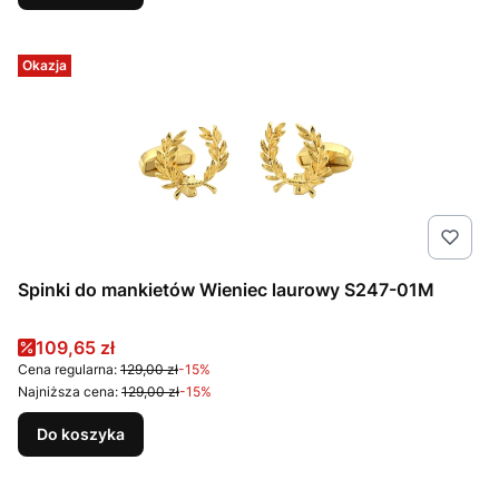
Okazja
Spinki do mankietów Wieniec laurowy S247-01M
Cena promocyjna
109,65 zł
Cena regularna:
129,00 zł
-15%
Najniższa cena:
129,00 zł
-15%
Do koszyka