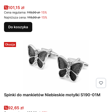
Cena promocyjna
101,15 zł
Cena regularna:
119,00 zł
-15%
Najniższa cena:
119,00 zł
-15%
Do koszyka
Okazja
Spinki do mankietów Niebieskie motylki S190-01M
Cena promocyjna
92,65 zł