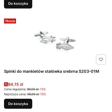
Do koszyka
Okazja
Spinki do mankietów stalówka srebrna S203-01M
Cena promocyjna
84,15 zł
Cena regularna:
99,00 zł
-15%
Najniższa cena:
99,00 zł
-15%
Do koszyka