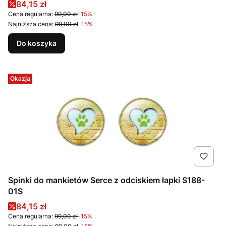
Cena promocyjna
84,15 zł
Cena regularna:
99,00 zł
-15%
Najniższa cena:
99,00 zł
-15%
Do koszyka
Okazja
Spinki do mankietów Serce z odciskiem łapki S188-
01S
Cena promocyjna
84,15 zł
Cena regularna:
99,00 zł
-15%