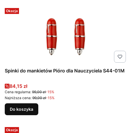
Okazja
Spinki do mankietów Pióro dla Nauczyciela S44-01M
Cena promocyjna
84,15 zł
Cena regularna:
99,00 zł
-15%
Najniższa cena:
99,00 zł
-15%
Do koszyka
Okazja