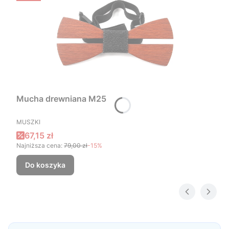
Mucha drewniana M25
PRODUCENT
MUSZKI
Cena promocyjna
67,15 zł
Najniższa cena:
79,00 zł
-15%
Do koszyka