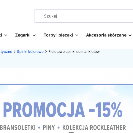
i
Zegarki
Torby i plecaki
Akcesoria skórzane
atyczne
Spinki kolorowe
Fioletowe spinki do mankietów