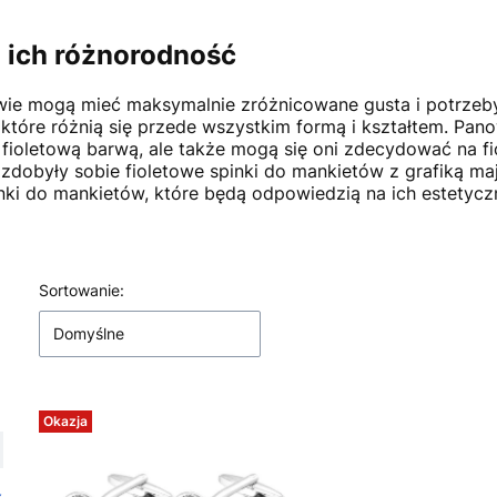
i ich różnorodność
ie mogą mieć maksymalnie zróżnicowane gusta i potrzeby.
które różnią się przede wszystkim formą i kształtem. Pan
fioletową barwą, ale także mogą się oni zdecydować na fi
 zdobyły sobie fioletowe spinki do mankietów z grafiką m
nki do mankietów, które będą odpowiedzią na ich estetycz
Lista produktów
Sortowanie:
Domyślne
Okazja