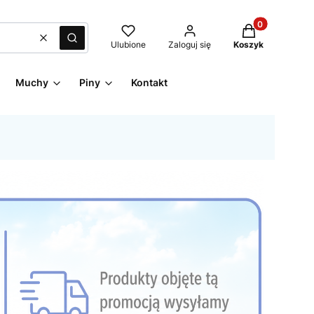
Produkty w kos
Wyczyść
Szukaj
Ulubione
Zaloguj się
Koszyk
Muchy
Piny
Kontakt