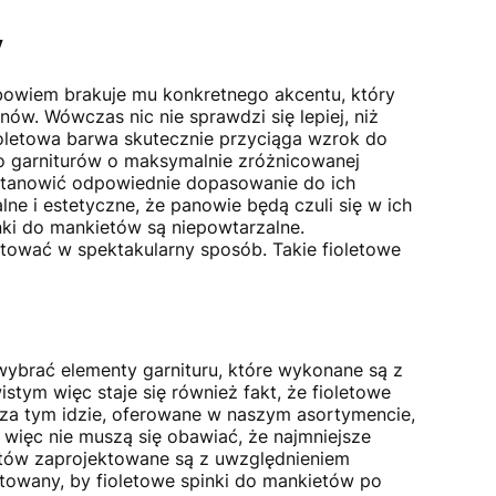
y
 bowiem brakuje mu konkretnego akcentu, który
ów. Wówczas nic nie sprawdzi się lepiej, niż
fioletowa barwa skutecznie przyciąga wzrok do
o garniturów o maksymalnie zróżnicowanej
 stanowić odpowiednie dopasowanie do ich
alne i estetyczne, że panowie będą czuli się w ich
nki do mankietów są niepowtarzalne.
ntować w spektakularny sposób. Takie fioletowe
 wybrać elementy garnituru, które wykonane są z
stym więc staje się również fakt, że fioletowe
 za tym idzie, oferowane w naszym asortymencie,
 więc nie muszą się obawiać, że najmniejsze
etów zaprojektowane są z uwzględnieniem
towany, by fioletowe spinki do mankietów po