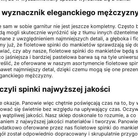
- wyznacznik eleganckiego mężczyzn
 sam w sobie garnitur nie jest jeszcze kompletny. Często
ą mogli skutecznie wyróżnić się z tłumu innych dżentelmen
nane z uwzględnieniem najmniejszych detali, a głęboka i 
 już, że fioletowe spinki do mankietów sprawdzają się d
awiać, czy aby nasze, fioletowe spinki do mankietów będą
eco jaśniejsza i bardziej pastelowa barwa są na tyle uniwers
eślić, że oferowane w naszym asortymencie fioletowe spi
nawet najmniejszy detal, dzięki czemu mogą się one preze
eganckiego mężczyzny.
czyli spinki najwyższej jakości
owe okazje. Panowie więc chętnie poświęcają czas na to, by
tować się świetnie bez względu na upływający czas. Oczywi
wątpliwej jakości. Nasz sklep doskonale to rozumie, a co
aniem z najwyższej jakości materiałów i tworzyw. Panowie
Dodatkowo oferowane przez nas fioletowe spinki do manki
gół został odpowiednio dopracowany i skrupulatnie przygo