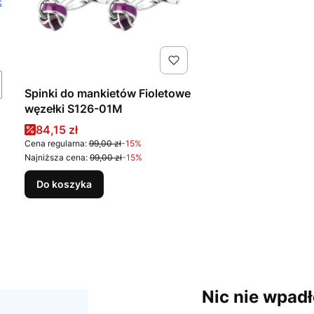
ć
Spinki do mankietów Fioletowe
węzełki S126-01M
Cena promocyjna
84,15 zł
Cena regularna:
99,00 zł
-15%
Najniższa cena:
99,00 zł
-15%
Do koszyka
Nic nie wpadł