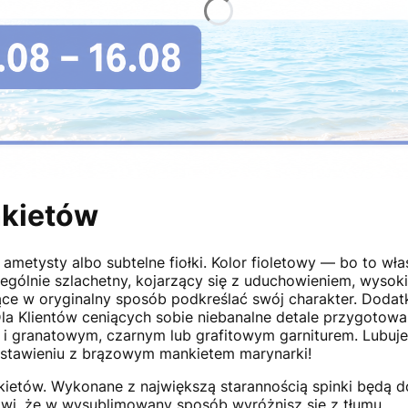
nkietów
ametysty albo subtelne fiołki. Kolor fioletowy — bo to wła
ególnie szlachetny, kojarzący się z uduchowieniem, wysoki
jące w oryginalny sposób podkreślać swój charakter. Dodat
la Klientów ceniących sobie niebanalne detale przygotowa
i granatowym, czarnym lub grafitowym garniturem. Lubuje
estawieniu z brązowym mankietem marynarki!
ietów. Wykonane z największą starannością spinki będą d
rawi, że w wysublimowany sposób wyróżnisz się z tłumu.