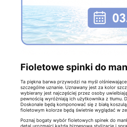
Fioletowe spinki do ma
Ta piękna barwa przywodzi na myśl olśniewające 
szczególne uznanie. Uznawany jest za kolor szcz
wybierany jest najczęściej przez osoby uwielbia
pewnością wyróżniają ich użytkownika z tłumu. D
Doskonale będą komponować się z białą koszulą 
fioletowym kolorze będą świetnie wyglądać w z
Poznaj bogaty wybór fioletowych spinek do mank
detal urozmaici każdą biznesową stylizację i sp