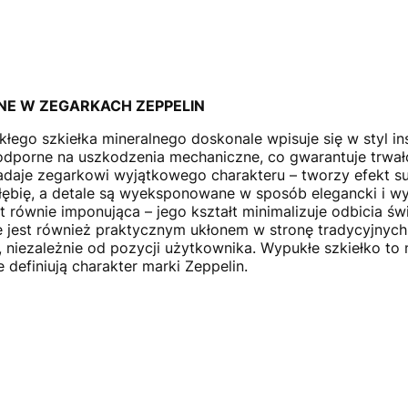
NE W ZEGARKACH ZEPPELIN
o szkiełka mineralnego doskonale wpisuje się w styl insp
t odporne na uszkodzenia mechaniczne, co gwarantuje trw
daje zegarkowi wyjątkowego charakteru – tworzy efekt sub
ębię, a detale są wyeksponowane w sposób elegancki i wy
 równie imponująca – jego kształt minimalizuje odbicia św
 jest również praktycznym ukłonem w stronę tradycyjnych
niezależnie od pozycji użytkownika. Wypukłe szkiełko to n
 definiują charakter marki Zeppelin.