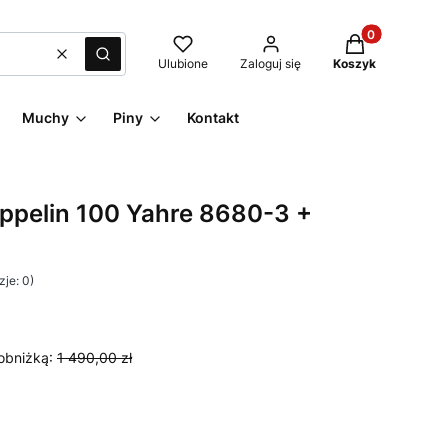
Produkty w kos
Wyczyść
Szukaj
Ulubione
Zaloguj się
Koszyk
Muchy
Piny
Kontakt
ppelin 100 Yahre 8680-3 +
je: 0)
obniżką:
1 490,00 zł