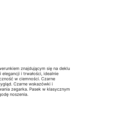
awerunkiem znajdującym się na deklu
legancji i trwałości, idealnie
czność w ciemności. Czarne
 wygląd. Czarne wskazówki i
owania zegarka. Pasek w klasycznym
godę noszenia.