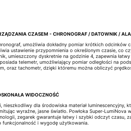
RZĄDZANIA CZASEM - CHRONOGRAF / DATOWNIK / ALA
onograf, umożliwia dokładny pomiar krótkich odcinków cz
iwia ustawienie przypomnienia o określonym czasie, co cz
k, umieszczony dyskretnie na godzinie 4, zapewnia łatwy 
posiada telemetr, umożliwiający pomiar odległości na pod
, oraz tachometr, dzięki któremu można obliczyć prędko
DOSKONAŁA WIDOCZNOŚĆ
, nieszkodliwy dla środowiska materiał luminescencyjny, kt
emitując wyraźne, jasne światło. Powłoka Super-LumiNova
chnologii, zegarek gwarantuje łatwy i szybki odczyt czasu, 
o funkcjonalność i wygodę użytkowania.