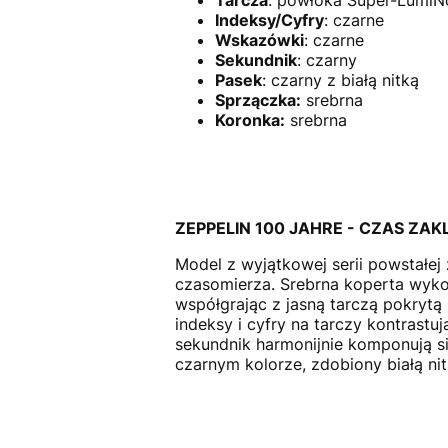
Tarcza
: powłoka Super-LumiN
Indeksy/Cyfry
:
czarne
Wskazówki
: czarne
Sekundnik
:
czarny
Pasek
: czarny z białą nitką
Sprzączka:
srebrna
Koronka:
srebrna
ZEPPELIN 100 JAHRE - CZAS ZAKL
Model z wyjątkowej serii powstałej
czasomierza. Srebrna koperta wykona
współgrając z jasną tarczą pokrytą
indeksy i cyfry na tarczy kontrastu
sekundnik harmonijnie komponują s
czarnym kolorze, zdobiony białą ni