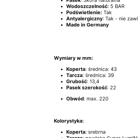
Pasek
: Skóra naturalna
Wodoszczelność
: 5 BAR
Podświetlenie:
Tak
Antyalergiczny
: Tak - nie zawi
Made in Germany
Wymiary w mm:
Koperta
: średnica: 43
Tarcza
: średnica: 39
Grubość
: 13,4
Pasek szerokość
: 22
Obwód
: max. 220
Kolorystyka:
Koperta
: srebrna