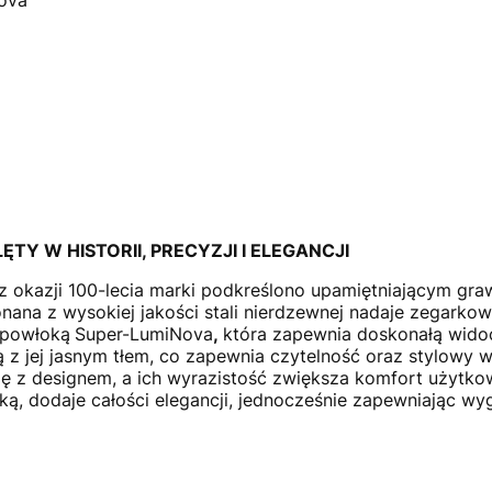
ova
ĘTY W HISTORII, PRECYZJI I ELEGANCJI
 z okazji 100-lecia marki podkreślono upamiętniającym gr
na z wysokiej jakości stali nierdzewnej nadaje zegarkowi e
 powłoką
Super-LumiNova
,
która zapewnia doskonałą wido
ją z jej jasnym tłem, co zapewnia czytelność oraz stylowy
ię z designem, a ich wyrazistość zwiększa komfort użytk
tką, dodaje całości elegancji, jednocześnie zapewniając wy