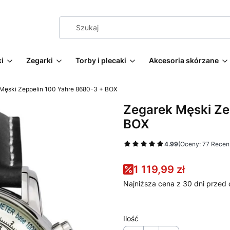
i
Zegarki
Torby i plecaki
Akcesoria skórzane
Męski Zeppelin 100 Yahre 8680-3 + BOX
Zegarek Męski Ze
BOX
4.99
(Oceny: 77 Recenz
1 119,99 zł
Najniższa cena z 30 dni przed 
Ilość