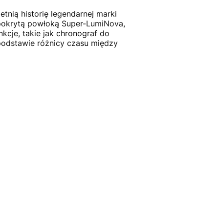
tnią historię legendarnej marki
pokrytą powłoką Super-LumiNova,
kcje, takie jak chronograf do
 podstawie różnicy czasu między