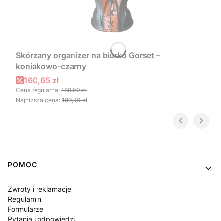
Skórzany organizer na biurko Gorset –
koniakowo-czarny
Cena promocyjna
160,65 zł
Cena regularna:
189,00 zł
Najniższa cena:
189,00 zł
Linki w stopce
POMOC
Zwroty i reklamacje
Regulamin
Formularze
Pytania i odpowiedzi