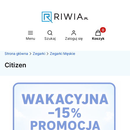
Produkty w koszy
Otwórz wyszukiwarkę
Menu
Szukaj
Zaloguj się
Koszyk
Strona główna
Zegarki
Zegarki Męskie
Citizen