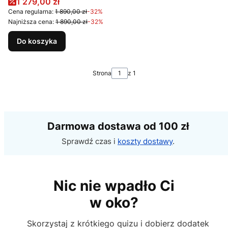
Cena promocyjna
1 279,00 zł
Cena regularna:
1 890,00 zł
-32%
Najniższa cena:
1 890,00 zł
-32%
Do koszyka
Strona
z 1
Darmowa dostawa od 100 zł
Sprawdź czas i
koszty dostawy
.
Nic nie wpadło Ci
w oko?
Skorzystaj z krótkiego quizu i dobierz dodatek