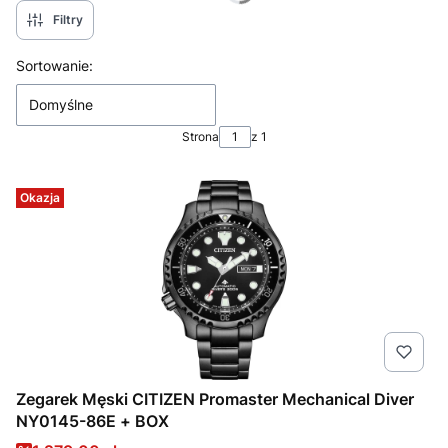
Filtry
Lista produktów
Sortowanie:
Domyślne
Strona
z 1
Okazja
Zegarek Męski CITIZEN Promaster Mechanical Diver
NY0145-86E + BOX