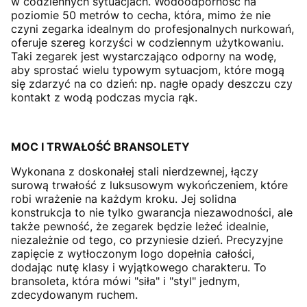
w codziennych sytuacjach. Wodoodporność na
poziomie 50 metrów to cecha, która, mimo że nie
czyni zegarka idealnym do profesjonalnych nurkowań,
oferuje szereg korzyści w codziennym użytkowaniu.
Taki zegarek jest wystarczająco odporny na wodę,
aby sprostać wielu typowym sytuacjom, które mogą
się zdarzyć na co dzień: np. nagłe opady deszczu czy
kontakt z wodą podczas mycia rąk.
MOC I TRWAŁOŚĆ BRANSOLETY
Wykonana z doskonałej stali nierdzewnej, łączy
surową trwałość z luksusowym wykończeniem, które
robi wrażenie na każdym kroku. Jej solidna
konstrukcja to nie tylko gwarancja niezawodności, ale
także pewność, że zegarek będzie leżeć idealnie,
niezależnie od tego, co przyniesie dzień. Precyzyjne
zapięcie z wytłoczonym logo dopełnia całości,
dodając nutę klasy i wyjątkowego charakteru. To
bransoleta, która mówi "siła" i "styl" jednym,
zdecydowanym ruchem.