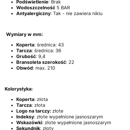
Podświetlenie
: Brak
Wodoszczelność
5 BAR
Antyalergiczny
: Tak - nie zawiera niklu
Wymiary w mm:
Koperta
: średnica: 43
Tarcza
: średnica: 36
Grubość
: 9,4
Bransoleta szerokość
: 22
Obwód
: max. 210
Kolorystyka:
Koperta
: złota
Tarcza
:
złota
Logo na tarczy:
złote
Indeksy
: złote wypełnione jasnoszarym
Wskazówki
:
złote wypełnione jasnoszarym
Sekundnik
:
złoty