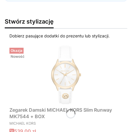
Stwórz stylizację
Dobierz pasujące dodatki do prezentu lub stylizacji.
Okazja
Nowość
Zegarek Damski MICHAEL KORS Slim Runway
MK7544 + BOX
PRODUCENT
MICHAEL KORS
Cena promocyjna
539,00 zł