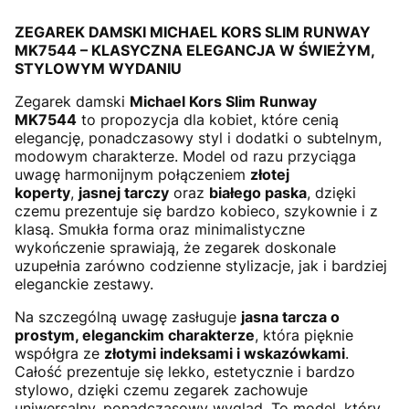
ZEGAREK DAMSKI MICHAEL KORS SLIM RUNWAY
MK7544 – KLASYCZNA ELEGANCJA W ŚWIEŻYM,
STYLOWYM WYDANIU
Zegarek damski
Michael Kors Slim Runway
MK7544
to propozycja dla kobiet, które cenią
elegancję, ponadczasowy styl i dodatki o subtelnym,
modowym charakterze. Model od razu przyciąga
uwagę harmonijnym połączeniem
złotej
koperty
,
jasnej tarczy
oraz
białego paska
, dzięki
czemu prezentuje się bardzo kobieco, szykownie i z
klasą. Smukła forma oraz minimalistyczne
wykończenie sprawiają, że zegarek doskonale
uzupełnia zarówno codzienne stylizacje, jak i bardziej
eleganckie zestawy.
Na szczególną uwagę zasługuje
jasna tarcza o
prostym, eleganckim charakterze
, która pięknie
współgra ze
złotymi indeksami i wskazówkami
.
Całość prezentuje się lekko, estetycznie i bardzo
stylowo, dzięki czemu zegarek zachowuje
uniwersalny, ponadczasowy wygląd. To model, który