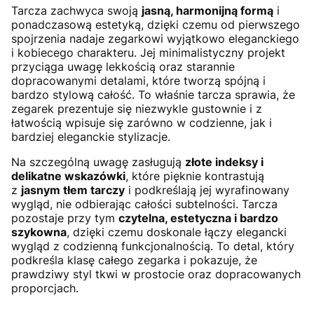
Tarcza zachwyca swoją
jasną, harmonijną formą
i
ponadczasową estetyką, dzięki czemu od pierwszego
spojrzenia nadaje zegarkowi wyjątkowo eleganckiego
i kobiecego charakteru. Jej minimalistyczny projekt
przyciąga uwagę lekkością oraz starannie
dopracowanymi detalami, które tworzą spójną i
bardzo stylową całość. To właśnie tarcza sprawia, że
zegarek prezentuje się niezwykle gustownie i z
łatwością wpisuje się zarówno w codzienne, jak i
bardziej eleganckie stylizacje.
Na szczególną uwagę zasługują
złote indeksy i
delikatne wskazówki
, które pięknie kontrastują
z
jasnym tłem tarczy
i podkreślają jej wyrafinowany
wygląd, nie odbierając całości subtelności. Tarcza
pozostaje przy tym
czytelna, estetyczna i bardzo
szykowna
, dzięki czemu doskonale łączy elegancki
wygląd z codzienną funkcjonalnością. To detal, który
podkreśla klasę całego zegarka i pokazuje, że
prawdziwy styl tkwi w prostocie oraz dopracowanych
proporcjach.