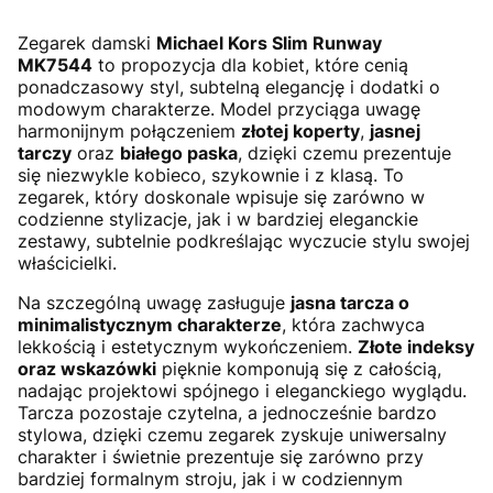
Zegarek damski
Michael Kors Slim Runway
MK7544
to propozycja dla kobiet, które cenią
ponadczasowy styl, subtelną elegancję i dodatki o
modowym charakterze. Model przyciąga uwagę
harmonijnym połączeniem
złotej koperty
,
jasnej
tarczy
oraz
białego paska
, dzięki czemu prezentuje
się niezwykle kobieco, szykownie i z klasą. To
zegarek, który doskonale wpisuje się zarówno w
codzienne stylizacje, jak i w bardziej eleganckie
zestawy, subtelnie podkreślając wyczucie stylu swojej
właścicielki.
Na szczególną uwagę zasługuje
jasna tarcza o
minimalistycznym charakterze
, która zachwyca
lekkością i estetycznym wykończeniem.
Złote indeksy
oraz wskazówki
pięknie komponują się z całością,
nadając projektowi spójnego i eleganckiego wyglądu.
Tarcza pozostaje czytelna, a jednocześnie bardzo
stylowa, dzięki czemu zegarek zyskuje uniwersalny
charakter i świetnie prezentuje się zarówno przy
bardziej formalnym stroju, jak i w codziennym