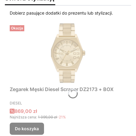
Dobierz pasujące dodatki do prezentu lub stylizacji.
Okazja
Zegarek Męski Diesel Scraper DZ2173 + BOX
PRODUCENT
DIESEL
Cena promocyjna
869,00 zł
Najniższa cena:
1 099,00 zł
-21%
Do koszyka