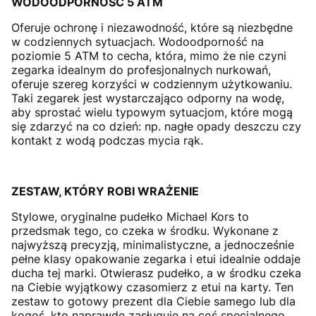
WODOODPORNOŚĆ 5 ATM
Oferuje ochronę i niezawodność, które są niezbędne
w codziennych sytuacjach. Wodoodporność na
poziomie 5 ATM to cecha, która, mimo że nie czyni
zegarka idealnym do profesjonalnych nurkowań,
oferuje szereg korzyści w codziennym użytkowaniu.
Taki zegarek jest wystarczająco odporny na wodę,
aby sprostać wielu typowym sytuacjom, które mogą
się zdarzyć na co dzień: np. nagłe opady deszczu czy
kontakt z wodą podczas mycia rąk.
ZESTAW, KTÓRY ROBI WRAŻENIE
Stylowe, oryginalne pudełko Michael Kors to
przedsmak tego, co czeka w środku. Wykonane z
najwyższą precyzją, minimalistyczne, a jednocześnie
pełne klasy opakowanie zegarka i etui idealnie oddaje
ducha tej marki. Otwierasz pudełko, a w środku czeka
na Ciebie wyjątkowy czasomierz z etui na karty. Ten
zestaw to gotowy prezent dla Ciebie samego lub dla
kogoś, kto naprawdę zasługuje na coś specjalnego.