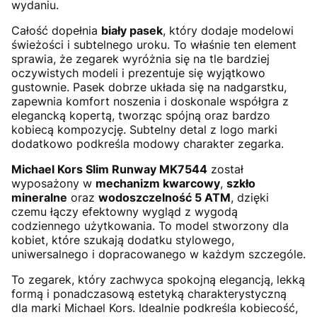
wydaniu.
Całość dopełnia
biały pasek
, który dodaje modelowi
świeżości i subtelnego uroku. To właśnie ten element
sprawia, że zegarek wyróżnia się na tle bardziej
oczywistych modeli i prezentuje się wyjątkowo
gustownie. Pasek dobrze układa się na nadgarstku,
zapewnia komfort noszenia i doskonale współgra z
elegancką kopertą, tworząc spójną oraz bardzo
kobiecą kompozycję. Subtelny detal z logo marki
dodatkowo podkreśla modowy charakter zegarka.
Michael Kors Slim Runway MK7544
został
wyposażony w
mechanizm kwarcowy
,
szkło
mineralne
oraz
wodoszczelność 5 ATM
, dzięki
czemu łączy efektowny wygląd z wygodą
codziennego użytkowania. To model stworzony dla
kobiet, które szukają dodatku stylowego,
uniwersalnego i dopracowanego w każdym szczególe.
To zegarek, który zachwyca spokojną elegancją, lekką
formą i ponadczasową estetyką charakterystyczną
dla marki Michael Kors. Idealnie podkreśla kobiecość,