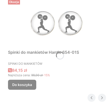
Okazja
Spinki do mankietów Hantle S54-01S
PRODUCENT
SPINKI DO MANKIETÓW
Cena promocyjna
84,15 zł
Najniższa cena:
99,00 zł
-15%
Do koszyka