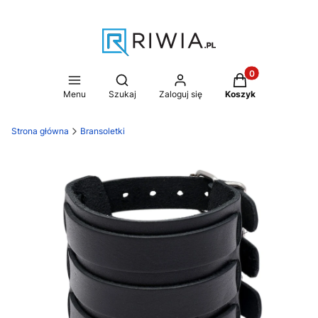
Produkty w koszy
Otwórz wyszukiwarkę
Menu
Szukaj
Zaloguj się
Koszyk
Strona główna
Bransoletki