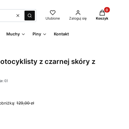
Produkty w kos
Wyczyść
Szukaj
Ulubione
Zaloguj się
Koszyk
Muchy
Piny
Kontakt
otocyklisty z czarnej skóry z
e: 0)
obniżką:
129,00 zł