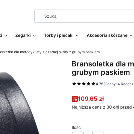
i
Zegarki
Torby i plecaki
Akcesoria skórzane
nsoletka dla motocyklisty z czarnej skóry z grubym paskiem
Bransoletka dla m
grubym paskiem
4.75
(Oceny: 4 Recenzj
109,65 zł
Najniższa cena z 30 dni przed 
Ilość