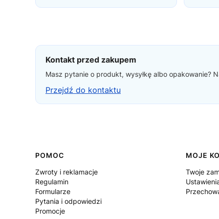
Kontakt przed zakupem
Masz pytanie o produkt, wysyłkę albo opakowanie? Na
Przejdź do kontaktu
Linki w stopce
POMOC
MOJE K
Zwroty i reklamacje
Twoje zam
Regulamin
Ustawieni
Formularze
Przechowa
Pytania i odpowiedzi
Promocje