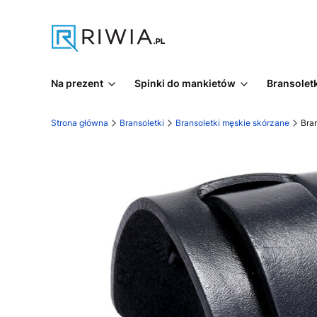
Na prezent
Spinki do mankietów
Bransoletk
Strona główna
Bransoletki
Bransoletki męskie skórzane
Bra