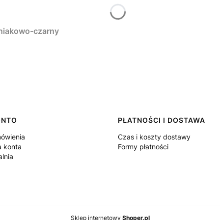
oniakowo-czarny
ONTO
PŁATNOŚCI I DOSTAWA
ówienia
Czas i koszty dostawy
a konta
Formy płatności
lnia
Sklep internetowy
Shoper.pl