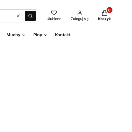
Produkty w kos
Wyczyść
Szukaj
Ulubione
Zaloguj się
Koszyk
Muchy
Piny
Kontakt