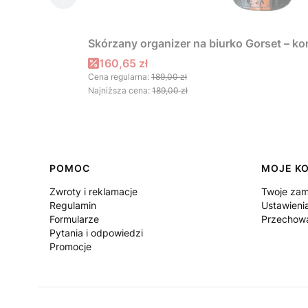
Skórzany organizer na biurko Gorset – k
Cena promocyjna
160,65 zł
Cena regularna:
189,00 zł
Najniższa cena:
189,00 zł
Linki w stopce
POMOC
MOJE K
Zwroty i reklamacje
Twoje zam
Regulamin
Ustawieni
Formularze
Przechowa
Pytania i odpowiedzi
Promocje