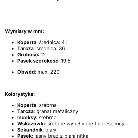
Wymiary w mm:
Koperta
: średnica: 41
Tarcza
: średnica: 36
Grubość
: 12
Pasek szerokość
: 19,5
Obwód
: max. 220
Kolorystyka:
Koperta
: srebrna
Tarcza
: granat metaliczny
Indeksy:
srebrne
Wskazówki
:
srebrne wypełnione fluorescencją
Sekundnik
: biały
Pasek
: jasny brąz z białą nitką