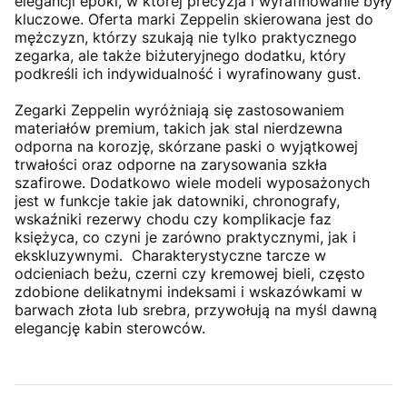
elegancji epoki, w której precyzja i wyrafinowanie były
kluczowe. Oferta marki Zeppelin skierowana jest do
mężczyzn, którzy szukają nie tylko praktycznego
zegarka, ale także biżuteryjnego dodatku, który
podkreśli ich indywidualność i wyrafinowany gust.
Zegarki Zeppelin wyróżniają się zastosowaniem
materiałów premium, takich jak stal nierdzewna
odporna na korozję, skórzane paski o wyjątkowej
trwałości oraz odporne na zarysowania szkła
szafirowe. Dodatkowo wiele modeli wyposażonych
jest w funkcje takie jak datowniki, chronografy,
wskaźniki rezerwy chodu czy komplikacje faz
księżyca, co czyni je zarówno praktycznymi, jak i
ekskluzywnymi. Charakterystyczne tarcze w
odcieniach beżu, czerni czy kremowej bieli, często
zdobione delikatnymi indeksami i wskazówkami w
barwach złota lub srebra, przywołują na myśl dawną
elegancję kabin sterowców.