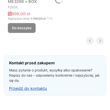
ME3266 + BOX
PRODUCENT
FOSSIL
Cena promocyjna
999,00 zł
Najniższa cena:
1 199,00 zł
-17%
Do koszyka
Kontakt przed zakupem
Masz pytanie o produkt, wysyłkę albo opakowanie?
Napisz do nas – odpowiemy konkretnie i najszybciej, jak
się da.
Przejdź do kontaktu