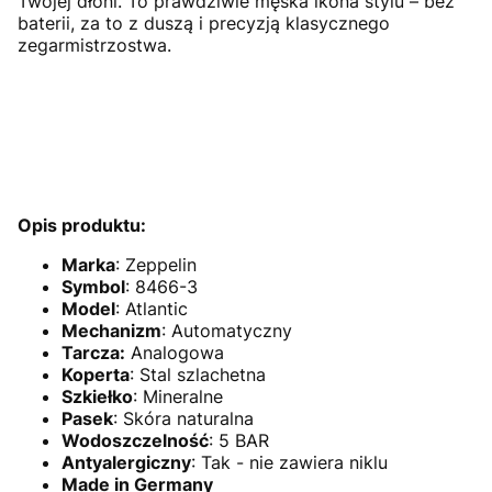
Twojej dłoni. To prawdziwie męska ikona stylu – bez
baterii, za to z duszą i precyzją klasycznego
zegarmistrzostwa.
Opis produktu:
Marka
: Zeppelin
Symbol
:
8466-3
Model
:
Atlantic
Mechanizm
: Automatyczny
Tarcza:
Analogowa
Koperta
: Stal szlachetna
Szkiełko
: Mineralne
Pasek
: Skóra naturalna
Wodoszczelność
: 5 BAR
Antyalergiczny
: Tak - nie zawiera niklu
Made in Germany