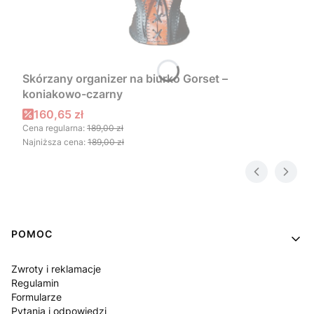
Skórzany organizer na biurko Gorset –
koniakowo-czarny
Cena promocyjna
160,65 zł
Cena regularna:
189,00 zł
Najniższa cena:
189,00 zł
Linki w stopce
POMOC
Zwroty i reklamacje
Regulamin
Formularze
Pytania i odpowiedzi