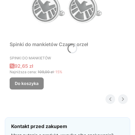
Spinki do mankietów Czarny orzeł
PRODUCENT
SPINKI DO MANKIETÓW
Cena promocyjna
92,65 zł
Najniższa cena:
109,00 zł
-15%
Do koszyka
Kontakt przed zakupem