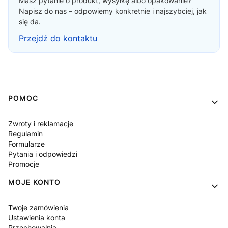
Masz pytanie o produkt, wysyłkę albo opakowanie?
Napisz do nas – odpowiemy konkretnie i najszybciej, jak
się da.
Przejdź do kontaktu
Linki w stopce
POMOC
Zwroty i reklamacje
Regulamin
Formularze
Pytania i odpowiedzi
Promocje
MOJE KONTO
Twoje zamówienia
Ustawienia konta
Przechowalnia