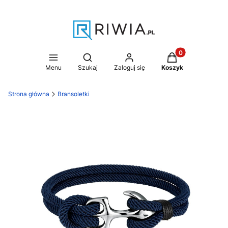
Produkty w koszy
Otwórz wyszukiwarkę
Menu
Szukaj
Zaloguj się
Koszyk
Strona główna
Bransoletki