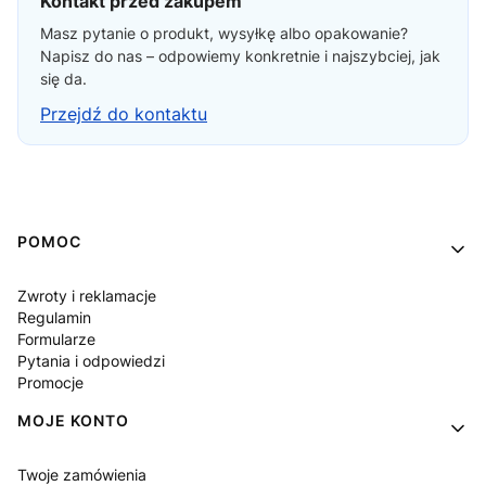
Kontakt przed zakupem
Masz pytanie o produkt, wysyłkę albo opakowanie?
Napisz do nas – odpowiemy konkretnie i najszybciej, jak
się da.
Przejdź do kontaktu
Linki w stopce
POMOC
Zwroty i reklamacje
Regulamin
Formularze
Pytania i odpowiedzi
Promocje
MOJE KONTO
Twoje zamówienia