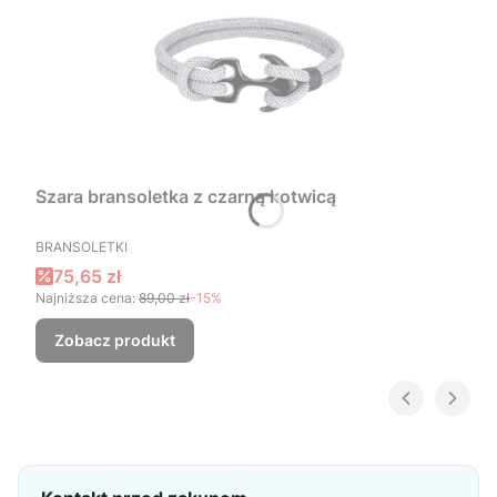
Szara bransoletka z czarną kotwicą
PRODUCENT
BRANSOLETKI
Cena promocyjna
75,65 zł
Najniższa cena:
89,00 zł
-15%
Zobacz produkt