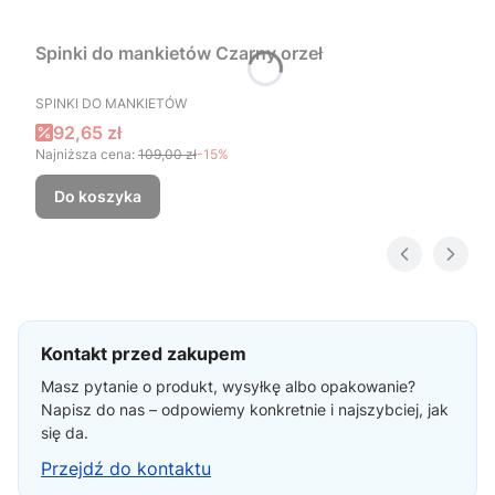
Spinki do mankietów Czarny orzeł
PRODUCENT
SPINKI DO MANKIETÓW
Cena promocyjna
92,65 zł
Najniższa cena:
109,00 zł
-15%
Do koszyka
Kontakt przed zakupem
Masz pytanie o produkt, wysyłkę albo opakowanie?
Napisz do nas – odpowiemy konkretnie i najszybciej, jak
się da.
Przejdź do kontaktu