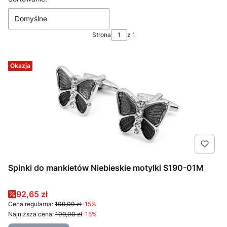
Domyślne
Strona
z 1
Okazja
Spinki do mankietów Niebieskie motylki S190-01M
Cena promocyjna
92,65 zł
Cena regularna:
109,00 zł
-15%
Najniższa cena:
109,00 zł
-15%