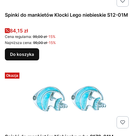
Spinki do mankietów Klocki Lego niebieskie S12-01M
Cena promocyjna
84,15 zł
Cena regularna:
99,00 zł
-15%
Najniższa cena:
99,00 zł
-15%
Do koszyka
Okazja