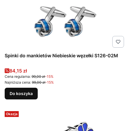
Spinki do mankietów Niebieskie węzełki S126-02M
Cena promocyjna
84,15 zł
Cena regularna:
99,00 zł
-15%
Najniższa cena:
99,00 zł
-15%
Do koszyka
Okazja