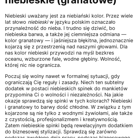
Niebieski uważany jest za niebiański kolor. Przez wiele
lat słowo
niebieski
w języku polskim oznaczało
przynależność do nieba. I trudno się dziwić, bo
niebieska barwa, a także jej ciemniejsza odmiana —
kolor granatowy — i jaśniejsza błękitna, jednoznacznie
kojarzą się z przestrzenią nad naszymi głowami. Dla
nas kolor niebieski przywodzi na myśl bezkres
oceanu, wzburzone fale, wodne głębiny. Wolność,
której nic nie ogranicza.
Poczuj się wolny nawet w formalnej sytuacji, gdy
ograniczają Cię reguły i zasady. Niech ten subtelny
dodatek w postaci niebieskich spinek do mankietów
przypomina Ci o wolności i niezależności. Na jakie
okazje sprawdzą się spinki w tych kolorach? Niebieski
i granatowy to barwy dość chłodne. W związku z tym
kojarzone są nie tylko z wodnymi żywiołami, ale także
z czystością, profesjonalizmem i kreatywnością.
Zatem niebieskie spinki będą rewelacyjnym dodatkiem
do biznesowej stylizacji. Sprawdzą się zarówno
podczas zwykłego dnia pracy, podczas biznesowego