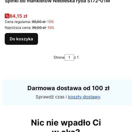
Spinki do mankietów Niebieska ryba S172-01M
Cena promocyjna
84,15 zł
Cena regularna:
99,00 zł
-15%
Najniższa cena:
99,00 zł
-15%
Do koszyka
Strona
z 1
Darmowa dostawa od 100 zł
Sprawdź czas i
koszty dostawy
.
Nic nie wpadło Ci