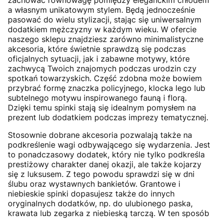
zachować równowagę pomiędzy eleganckim chłodem
a własnym unikatowym stylem. Będą jednocześnie
pasować do wielu stylizacji, stając się uniwersalnym
dodatkiem mężczyzny w każdym wieku. W ofercie
naszego sklepu znajdziesz zarówno minimalistyczne
akcesoria, które świetnie sprawdzą się podczas
oficjalnych sytuacji, jak i zabawne motywy, które
zachwycą Twoich znajomych podczas urodzin czy
spotkań towarzyskich. Część zdobna może bowiem
przybrać formę znaczka policyjnego, klocka lego lub
subtelnego motywu inspirowanego fauną i florą.
Dzięki temu spinki stają się idealnym pomysłem na
prezent lub dodatkiem podczas imprezy tematycznej.
Stosownie dobrane akcesoria pozwalają także na
podkreślenie wagi odbywającego się wydarzenia. Jest
to ponadczasowy dodatek, który nie tylko podkreśla
prestiżowy charakter danej okazji, ale także kojarzy
się z luksusem. Z tego powodu sprawdzi się w dni
ślubu oraz wystawnych bankietów. Grantowe i
niebieskie spinki dopasujesz także do innych
oryginalnych dodatków, np. do ulubionego paska,
krawata lub zegarka z niebieską tarczą. W ten sposób