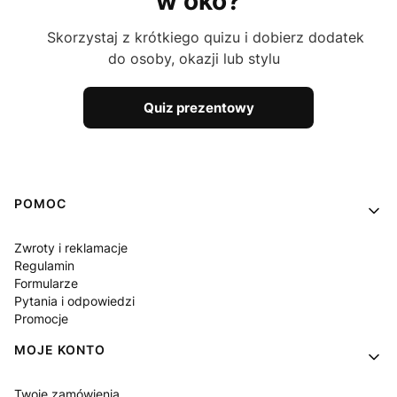
w oko?
Skorzystaj z krótkiego quizu i dobierz dodatek
do osoby, okazji lub stylu
Quiz prezentowy
Linki w stopce
POMOC
Zwroty i reklamacje
Regulamin
Formularze
Pytania i odpowiedzi
Promocje
MOJE KONTO
Twoje zamówienia