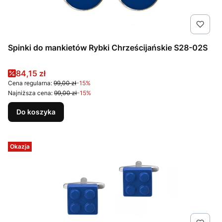
Spinki do mankietów Rybki Chrześcijańskie S28-02S
Cena promocyjna
84,15 zł
Cena regularna:
99,00 zł
-15%
Najniższa cena:
99,00 zł
-15%
Do koszyka
Okazja