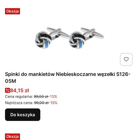
Okazja
Spinki do mankietów Niebieskoczarne węzełki S126-
05M
Cena promocyjna
84,15 zł
Cena regularna:
99,00 zł
-15%
Najniższa cena:
99,00 zł
-15%
Do koszyka
Okazja