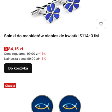
Spinki do mankietów niebieskie kwiatki S114-01M
Cena promocyjna
84,15 zł
Cena regularna:
99,00 zł
-15%
Najniższa cena:
99,00 zł
-15%
Do koszyka
Okazja