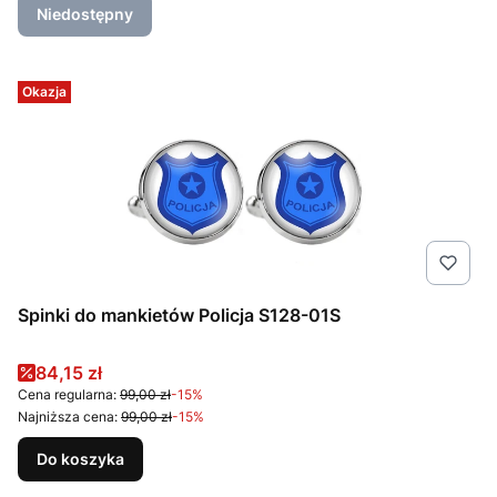
Niedostępny
Okazja
Spinki do mankietów Policja S128-01S
Cena promocyjna
84,15 zł
Cena regularna:
99,00 zł
-15%
Najniższa cena:
99,00 zł
-15%
Do koszyka