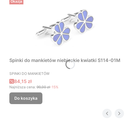
Okazja
Spinki do mankietów niebieskie kwiatki S114-01M
PRODUCENT
SPINKI DO MANKIETÓW
Cena promocyjna
84,15 zł
Najniższa cena:
99,00 zł
-15%
Do koszyka