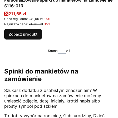
S116-01R
Cena promocyjna
211,65 zł
Cena regularna:
249,00 zł
-15%
Najniższa cena:
249,00 zł
-15%
Zobacz produkt
Strona
z 1
Spinki do mankietów na
zamówienie
Szukasz dodatku z osobistym znaczeniem? W
spinkach do mankietów na zamówienie możemy
umieścić zdjęcie, datę, inicjały, krótki napis albo
prosty symbol pod szkłem.
To dobry wybór na rocznicę, ślub, urodziny, Dzień