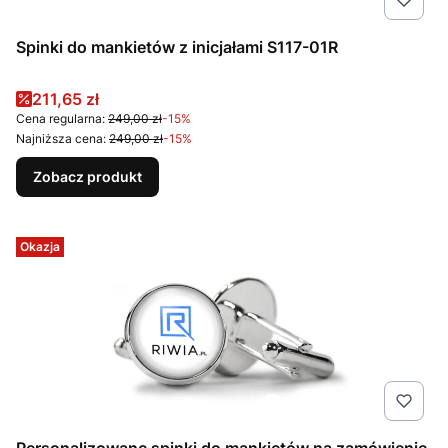
Spinki do mankietów z inicjałami S117-01R
Cena promocyjna
211,65 zł
Cena regularna:
249,00 zł
-15%
Najniższa cena:
249,00 zł
-15%
Zobacz produkt
Okazja
Personalizowane spinki do mankietów na zamówienie