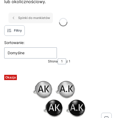
lub okolicznościowy.
Spinki do mankietów
Filtry
Lista produktów
Sortowanie:
Domyślne
Strona
z 1
Okazja