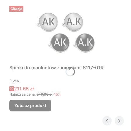
Okazja
Spinki do mankietów z inicjałami S117-01R
PRODUCENT
RIWIA
Cena promocyjna
211,65 zł
Najniższa cena:
249,00 zł
-15%
Zobacz produkt