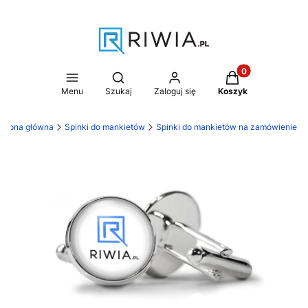
Produkty w koszy
Otwórz wyszukiwarkę
Menu
Szukaj
Zaloguj się
Koszyk
Strona główna
Spinki do mankietów
Spinki do mankietów na zamówienie