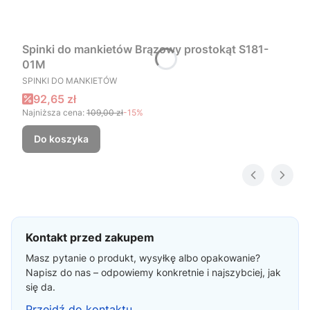
Spinki do mankietów Brązowy prostokąt S181-
01M
PRODUCENT
SPINKI DO MANKIETÓW
Cena promocyjna
92,65 zł
Najniższa cena:
109,00 zł
-15%
Do koszyka
Kontakt przed zakupem
Masz pytanie o produkt, wysyłkę albo opakowanie?
Napisz do nas – odpowiemy konkretnie i najszybciej, jak
się da.
Przejdź do kontaktu