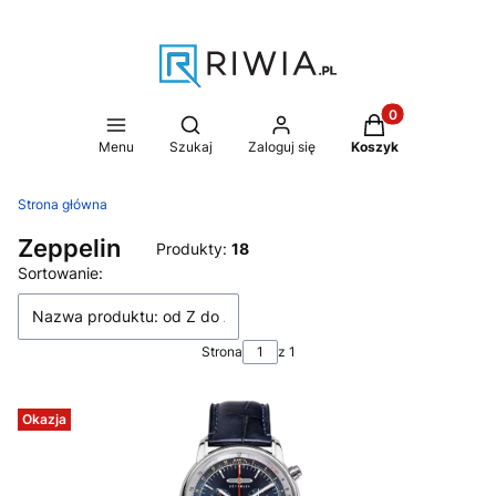
Produkty w koszy
Otwórz wyszukiwarkę
Menu
Szukaj
Zaloguj się
Koszyk
Strona główna
Zeppelin
Produkty:
18
Lista produktów
Sortowanie:
Nazwa produktu: od Z do A
Strona
z 1
Okazja