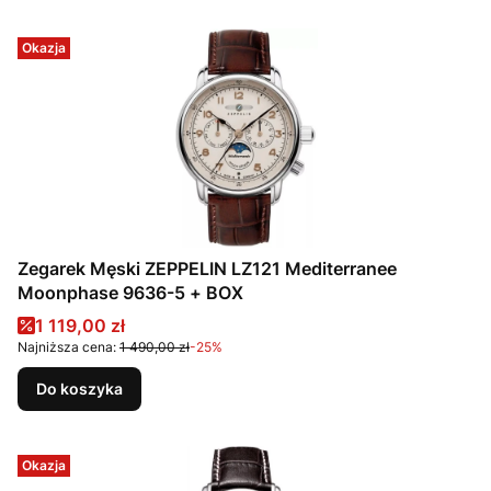
Okazja
Zegarek Męski ZEPPELIN LZ121 Mediterranee
Moonphase 9636-5 + BOX
Cena promocyjna
1 119,00 zł
Najniższa cena:
1 490,00 zł
-25%
Do koszyka
Okazja