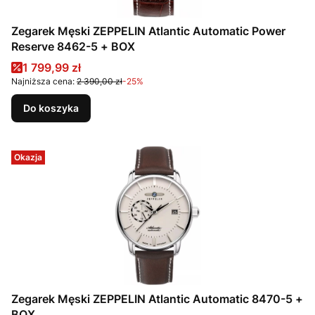
Zegarek Męski ZEPPELIN Atlantic Automatic Power
Reserve 8462-5 + BOX
Cena promocyjna
1 799,99 zł
Najniższa cena:
2 390,00 zł
-25%
Do koszyka
Okazja
Zegarek Męski ZEPPELIN Atlantic Automatic 8470-5 +
BOX