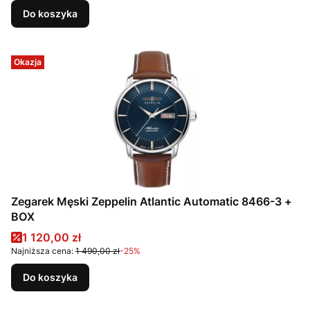
Do koszyka
Okazja
Zegarek Męski Zeppelin Atlantic Automatic 8466-3 +
BOX
Cena promocyjna
1 120,00 zł
Najniższa cena:
1 490,00 zł
-25%
Do koszyka