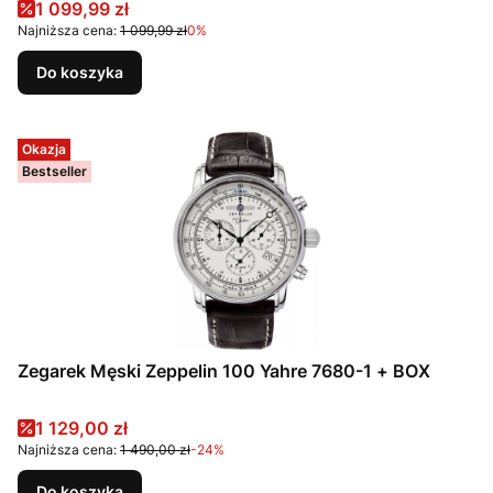
Cena promocyjna
1 099,99 zł
Najniższa cena:
1 099,99 zł
0%
Do koszyka
Okazja
Bestseller
Zegarek Męski Zeppelin 100 Yahre 7680-1 + BOX
Cena promocyjna
1 129,00 zł
Najniższa cena:
1 490,00 zł
-24%
Do koszyka