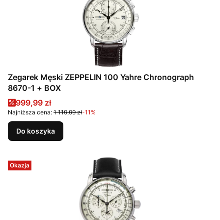
Zegarek Męski ZEPPELIN 100 Yahre Chronograph
8670-1 + BOX
Cena promocyjna
999,99 zł
Najniższa cena:
1 119,99 zł
-11%
Do koszyka
Okazja