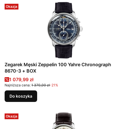
Okazja
Zegarek Męski Zeppelin 100 Yahre Chronograph
8670-3 + BOX
Cena promocyjna
1 079,99 zł
Najniższa cena:
1 370,00 zł
-21%
Do koszyka
Okazja