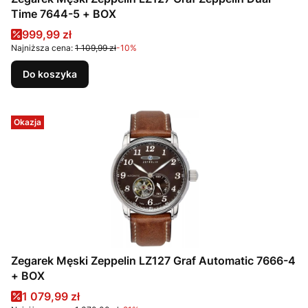
Time 7644-5 + BOX
Cena promocyjna
999,99 zł
Najniższa cena:
1 109,99 zł
-10%
Do koszyka
Okazja
Zegarek Męski Zeppelin LZ127 Graf Automatic 7666-4
+ BOX
Cena promocyjna
1 079,99 zł