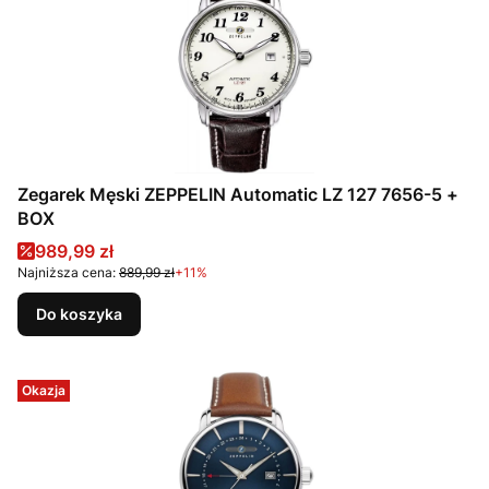
Zegarek Męski ZEPPELIN Automatic LZ 127 7656-5 +
BOX
Cena promocyjna
989,99 zł
Najniższa cena:
889,99 zł
+11%
Do koszyka
Okazja