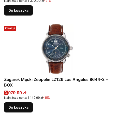
Najniższa cena:
1 370,00 zł
-21%
Do koszyka
Okazja
Zegarek Męski Zeppelin LZ126 Los Angeles 8644-3 +
BOX
Cena promocyjna
979,99 zł
Najniższa cena:
1 149,99 zł
-15%
Do koszyka