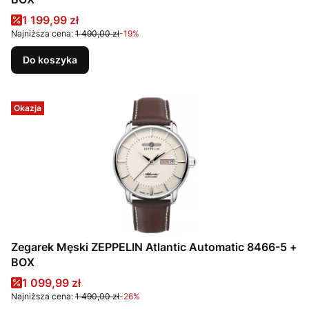
Cena promocyjna
1 199,99 zł
Najniższa cena:
1 490,00 zł
-19%
Do koszyka
Okazja
Zegarek Męski ZEPPELIN Atlantic Automatic 8466-5 +
BOX
Cena promocyjna
1 099,99 zł
Najniższa cena:
1 490,00 zł
-26%