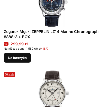
Zegarek Męski ZEPPELIN LZ14 Marine Chronograph
8888-3 + BOX
Cena promocyjna
1 299,99 zł
Najniższa cena:
1 580,00 zł
-18%
Do koszyka
Okazja