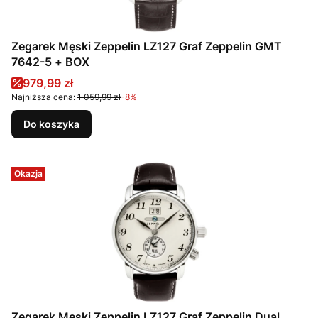
Zegarek Męski Zeppelin LZ127 Graf Zeppelin GMT
7642-5 + BOX
Cena promocyjna
979,99 zł
Najniższa cena:
1 059,99 zł
-8%
Do koszyka
Okazja
Zegarek Męski Zeppelin LZ127 Graf Zeppelin Dual