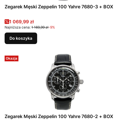
Zegarek Męski Zeppelin 100 Yahre 7680-3 + BOX
Cena promocyjna
1 069,99 zł
Najniższa cena:
1 169,99 zł
-9%
Do koszyka
Okazja
Zegarek Męski Zeppelin 100 Yahre 7680-2 + BOX