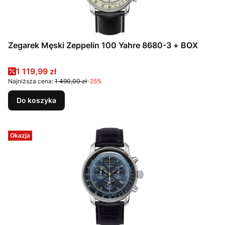
Zegarek Męski Zeppelin 100 Yahre 8680-3 + BOX
Cena promocyjna
1 119,99 zł
Najniższa cena:
1 490,00 zł
-25%
Do koszyka
Okazja