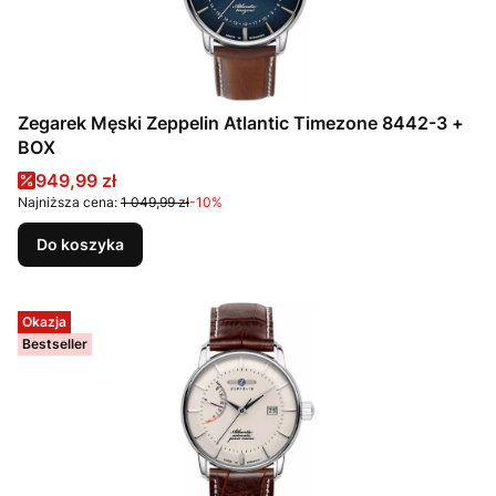
Zegarek Męski Zeppelin Atlantic Timezone 8442-3 +
BOX
Cena promocyjna
949,99 zł
Najniższa cena:
1 049,99 zł
-10%
Do koszyka
Okazja
Bestseller