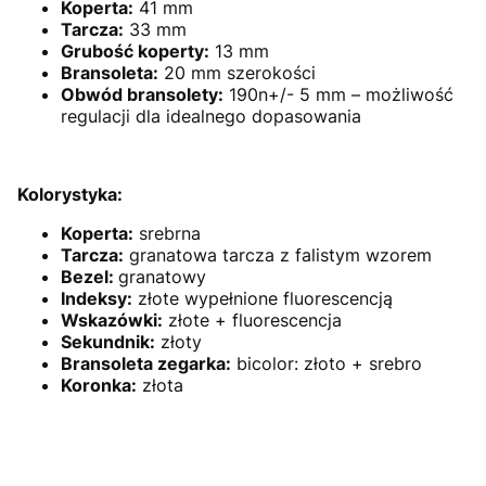
Koperta:
41 mm
Tarcza:
33 mm
Grubość koperty:
13 mm
Bransoleta:
20 mm szerokości
Obwód bransolety:
190n+/- 5 mm
– możliwość
regulacji dla idealnego dopasowania
Kolorystyka:
Koperta:
srebrna
Tarcza:
granatowa tarcza z falistym wzorem
Bezel:
granatowy
Indeksy:
złote wypełnione fluorescencją
Wskazówki:
złote + fluorescencja
Sekundnik:
złoty
Bransoleta zegarka:
bicolor: złoto + srebro
Koronka:
złota