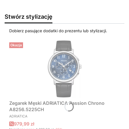
Stwórz stylizację
Dobierz pasujące dodatki do prezentu lub stylizacji.
Okazja
Zegarek Męski ADRIATICA Passion Chrono
A8256.5225CH
PRODUCENT
ADRIATICA
Cena promocyjna
979,99 zł