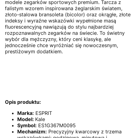
modele zegarków sportowych premium. Tarcza z
falistym wzorem inspirowana żeglarskim światem,
złoto-stalowa bransoleta (bicolor) oraz okrągłe, złote
indeksy i wyraźne wskazówki wypełnione masą
fluorescencyjną nawiązują do stylu najbardziej
rozpoznawalnych zegarków na świecie. To świetny
wybór dla mężczyzny, który ceni klasykę, ale
jednocześnie chce wyróżniać się nowoczesnym,
prestiżowym dodatkiem.
Opis produktu:
Marka:
ESPRIT
Model:
Kale
Symbol:
ES1G367M0095
Mechanizm:
Precyzyjny kwarcowy z trzema
wskazówkami: godzinową, minutową i