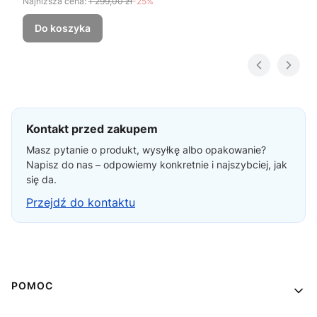
Najniższa cena:
1 299,00 zł
-25%
Do koszyka
Kontakt przed zakupem
Masz pytanie o produkt, wysyłkę albo opakowanie?
Napisz do nas – odpowiemy konkretnie i najszybciej, jak
się da.
Przejdź do kontaktu
Linki w stopce
POMOC