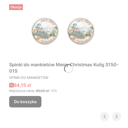
Okazja
Spinki do mankietów Merry Christmas Kulig S150-
01S
PRODUCENT
SPINKI DO MANKIETÓW
Cena promocyjna
84,15 zł
Najniższa cena:
99,00 zł
-15%
Do koszyka