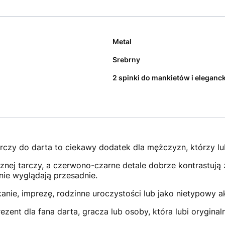
Metal
Srebrny
2 spinki do mankietów i eleganc
zy do darta to ciekawy dodatek dla mężczyzn, którzy lub
cznej tarczy, a czerwono-czarne detale dobrze kontrastuj
nie wyglądają przesadnie.
nie, imprezę, rodzinne uroczystości lub jako nietypowy akc
rezent dla fana darta, gracza lub osoby, która lubi orygi