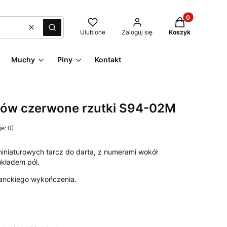
Produkty w kos
Wyczyść
Szukaj
Ulubione
Zaloguj się
Koszyk
Muchy
Piny
Kontakt
tów czerwone rzutki S94-02M
e: 0)
iniaturowych tarcz do darta, z numerami wokół
kładem pól.
ganckiego wykończenia.