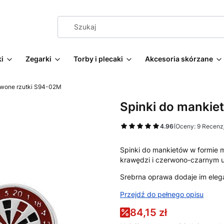
i
Zegarki
Torby i plecaki
Akcesoria skórzane
rwone rzutki S94-02M
Spinki do mankie
4.96
(Oceny: 9 Recenzj
Spinki do mankietów w formie m
krawędzi i czerwono-czarnym u
Srebrna oprawa dodaje im ele
Przejdź do pełnego opisu
84,15 zł