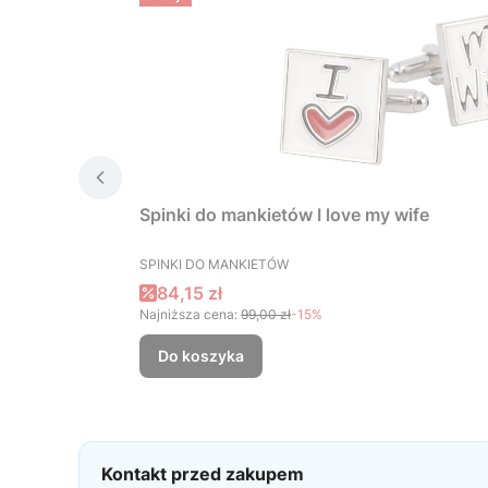
Spinki do mankietów I love my wife
PRODUCENT
SPINKI DO MANKIETÓW
Cena promocyjna
84,15 zł
Najniższa cena:
99,00 zł
-15%
Do koszyka
Kontakt przed zakupem