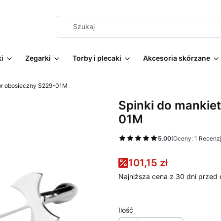
i
Zegarki
Torby i plecaki
Akcesoria skórzane
ór obosieczny S229-01M
Spinki do mankie
01M
5.00
(Oceny: 1 Recenzj
101,15 zł
Najniższa cena z 30 dni przed 
Ilość