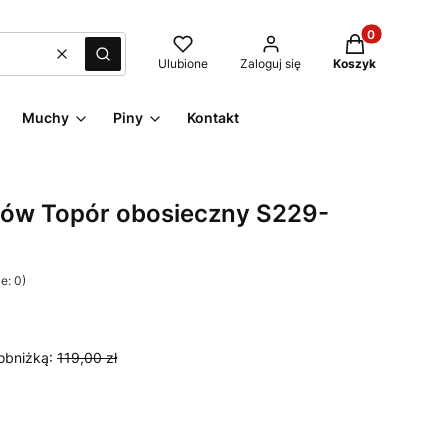
Produkty w kos
Wyczyść
Szukaj
Ulubione
Zaloguj się
Koszyk
Muchy
Piny
Kontakt
tów Topór obosieczny S229-
e: 0)
obniżką:
119,00 zł