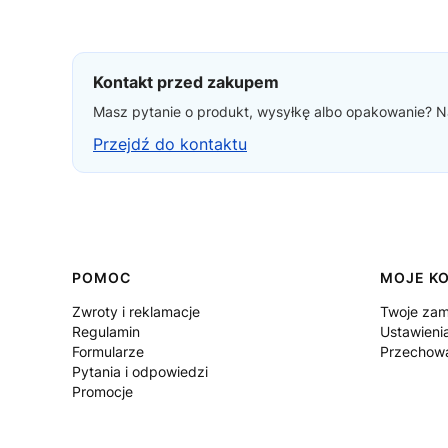
Kontakt przed zakupem
Masz pytanie o produkt, wysyłkę albo opakowanie? Na
Przejdź do kontaktu
Linki w stopce
POMOC
MOJE K
Zwroty i reklamacje
Twoje zam
Regulamin
Ustawieni
Formularze
Przechowa
Pytania i odpowiedzi
Promocje