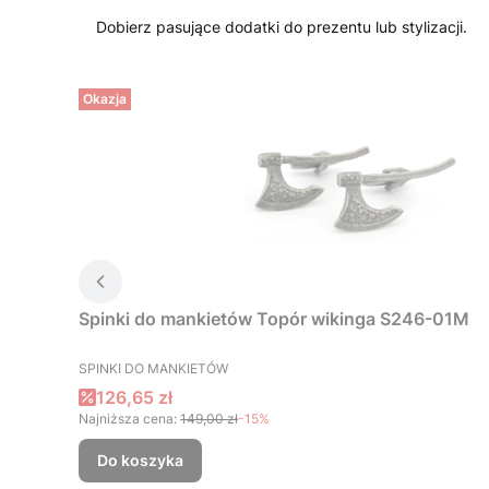
Dobierz pasujące dodatki do prezentu lub stylizacji.
Okazja
Spinki do mankietów Topór wikinga S246-01M
PRODUCENT
SPINKI DO MANKIETÓW
Cena promocyjna
126,65 zł
Najniższa cena:
149,00 zł
-15%
Do koszyka