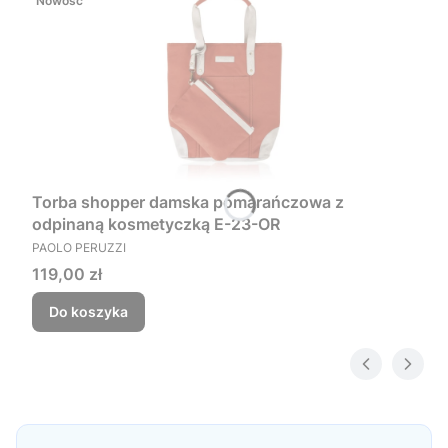
Nowość
Torba shopper damska pomarańczowa z
odpinaną kosmetyczką E-23-OR
PRODUCENT
PAOLO PERUZZI
Cena
119,00 zł
Do koszyka