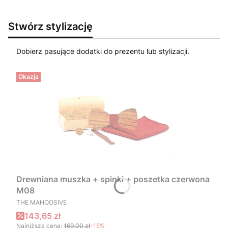
Stwórz stylizację
Dobierz pasujące dodatki do prezentu lub stylizacji.
Okazja
Drewniana muszka + spinki + poszetka czerwona
M08
PRODUCENT
THE MAHOOSIVE
Cena promocyjna
143,65 zł
Najniższa cena:
169,00 zł
-15%