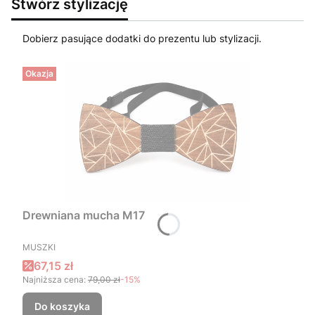
Stwórz stylizację
Dobierz pasujące dodatki do prezentu lub stylizacji.
Okazja
Drewniana mucha M17
PRODUCENT
MUSZKI
Cena promocyjna
67,15 zł
Najniższa cena:
79,00 zł
-15%
Do koszyka