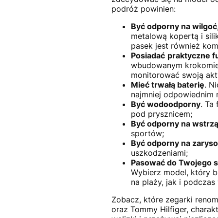
podróż powinien:
Być odporny na wilgoć
metalową kopertą i sil
pasek jest również kom
Posiadać
praktyczne f
wbudowanym krokomier
monitorować swoją akty
Mieć trwałą baterię
. N
najmniej odpowiednim 
Być wodoodporny
. Ta
pod prysznicem;
Być odporny na wstrz
sportów;
Być odporny na zarys
uszkodzeniami;
Pasować do Twojego s
Wybierz model, który b
na plaży, jak i podczas
Zobacz, które zegarki renom
oraz Tommy Hilfiger, charak