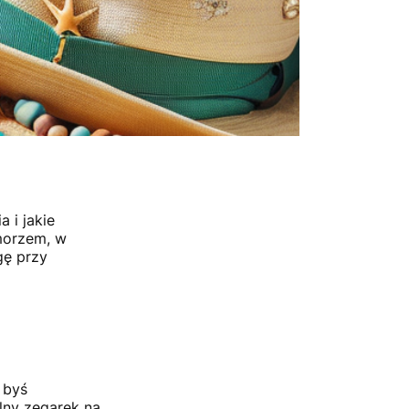
 i jakie
 morzem, w
gę przy
 byś
lny zegarek na