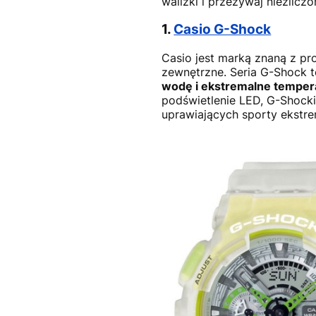
walizki i przeżywaj niezlicz
1.
Casio G-Shock
Casio jest marką znaną z pr
zewnętrzne. Seria G-Shock t
wodę i ekstremalne temper
podświetlenie LED, G-Shock
uprawiających sporty ekstr