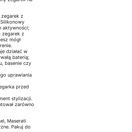
 zegarek z
 Silikonowy
h aktywności;
ć zegarek z
iesz mógł
renie.
aje działać w
wałą baterią;
u, basenie czy
go uprawiania
zegarka przed
ent stylizacji.
entował zarówno
el, Maserati
zne. Pakuj do