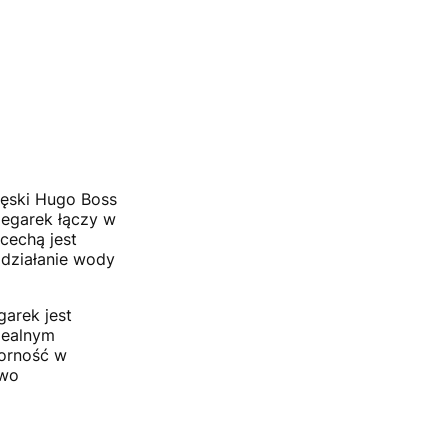
męski Hugo Boss
zegarek łączy w
cechą jest
 działanie wody
garek jest
dealnym
orność w
owo