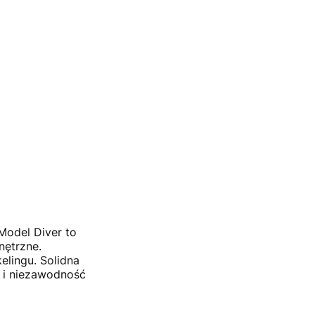
 Model Diver to
nętrzne.
elingu. Solidna
ć i niezawodność