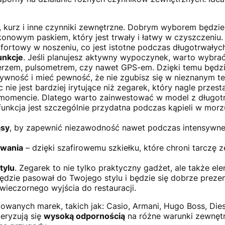
, kurz i inne czynniki zewnętrzne. Dobrym wyborem będzie
ikonowym paskiem, który jest trwały i łatwy w czyszczeniu.
fortowy w noszeniu, co jest istotne podczas długotrwałyc
unkcje
. Jeśli planujesz aktywny wypoczynek, warto wybra
zem, pulsometrem, czy nawet GPS-em. Dzięki temu będz
wność i mieć pewność, że nie zgubisz się w nieznanym te
ic nie jest bardziej irytujące niż zegarek, który nagle przest
momencie. Dlatego warto zainwestować w model z długotr
 funkcja jest szczególnie przydatna podczas kąpieli w morz
ąsy
, by zapewnić niezawodność nawet podczas intensywne
owania
– dzięki szafirowemu szkiełku, które chroni tarczę 
tylu
. Zegarek to nie tylko praktyczny gadżet, ale także elem
ędzie pasował do Twojego stylu i będzie się dobrze prez
 wieczornego wyjścia do restauracji.
owanych marek, takich jak: Casio, Armani, Hugo Boss, Dies
teryzują się
wysoką odpornością
na różne warunki zewnętr