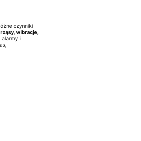
różne czynniki
rząsy, wibracje,
 alarmy i
as,