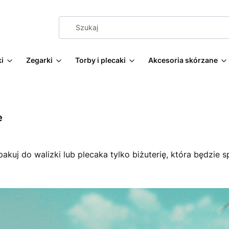
i
Zegarki
Torby i plecaki
Akcesoria skórzane
e
akuj do walizki lub plecaka tylko biżuterię, która będzie s