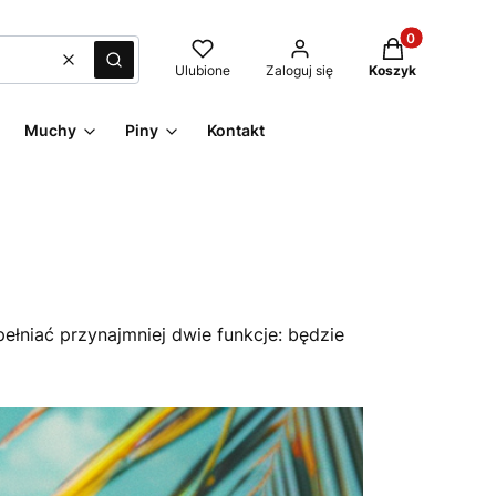
Produkty w kos
Wyczyść
Szukaj
Ulubione
Zaloguj się
Koszyk
Muchy
Piny
Kontakt
pełniać przynajmniej dwie funkcje: będzie