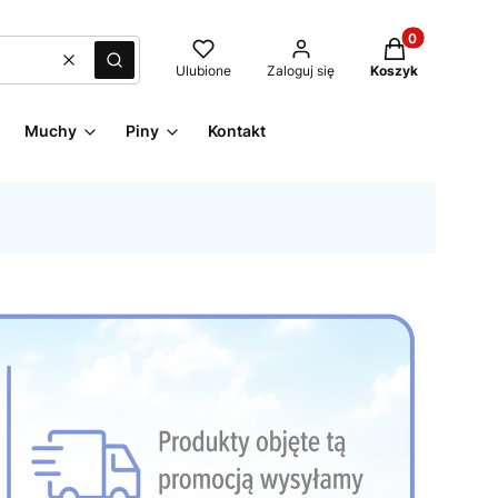
Produkty w kos
Wyczyść
Szukaj
Ulubione
Zaloguj się
Koszyk
Muchy
Piny
Kontakt