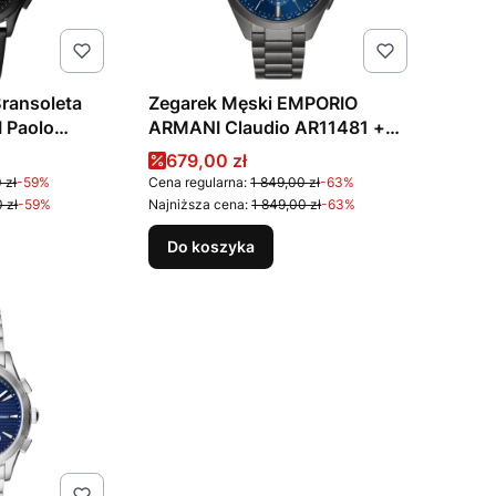
Bransoleta
Zegarek Męski EMPORIO
 Paolo
ARMANI Claudio AR11481 +
OX
BOX
na
Cena promocyjna
679,00 zł
 zł
-59%
Cena regularna:
1 849,00 zł
-63%
 zł
-59%
Najniższa cena:
1 849,00 zł
-63%
Do koszyka