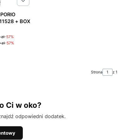
MPORIO
11528 + BOX
na
 zł
-57%
 zł
-57%
Strona
z 1
o Ci w oko?
 znajdź odpowiedni dodatek.
entowy