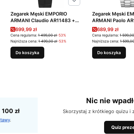
Zegarek Męski EMPORIO
Zegarek Męski E
ARMANI Claudio AR11483 +
ARMANI Paolo AR
BOX
Cena promocyjna
Cena promocyj
699,99 zł
689,99 zł
Cena regularna:
1 499,00 zł
-53%
Cena regularna:
1 599,00
Najniższa cena:
1 499,00 zł
-53%
Najniższa cena:
1 599,00
Do koszyka
Do koszyka
Nic nie wpadł
100 zł
Skorzystaj z krótkiego quizu i
stawy
.
Quiz prez