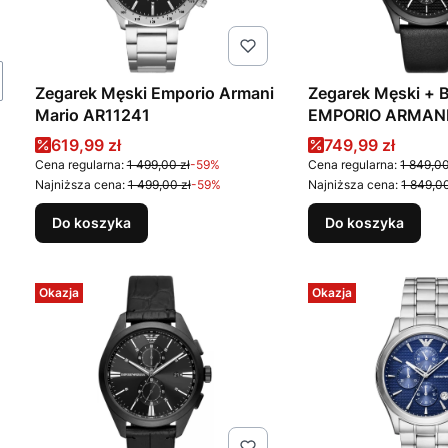
Zegarek Męski Emporio Armani
Zegarek Męski + 
Mario AR11241
EMPORIO ARMANI
AR80070SET + B
Cena promocyjna
Cena promocyj
619,99 zł
749,99 zł
Cena regularna:
1 499,00 zł
-59%
Cena regularna:
1 849,00
Najniższa cena:
1 499,00 zł
-59%
Najniższa cena:
1 849,00
Do koszyka
Do koszyka
Okazja
Okazja