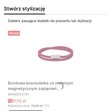
Stwórz stylizację
Dobierz pasujące dodatki do prezentu lub stylizacji.
Okazja
Bordowa bransoletka ze srebrnym
magnetycznym zapięciem
PRODUCENT
BRANSOLETKI
Cena promocyjna
67,15 zł
Najniższa cena:
79,00 zł
-15%