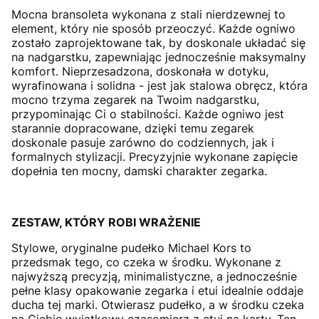
Mocna bransoleta wykonana z stali nierdzewnej to
element, który nie sposób przeoczyć. Każde ogniwo
zostało zaprojektowane tak, by doskonale układać się
na nadgarstku, zapewniając jednocześnie maksymalny
komfort. Nieprzesadzona, doskonała w dotyku,
wyrafinowana i solidna - jest jak stalowa obręcz, która
mocno trzyma zegarek na Twoim nadgarstku,
przypominając Ci o stabilności. Każde ogniwo jest
starannie dopracowane, dzięki temu zegarek
doskonale pasuje zarówno do codziennych, jak i
formalnych stylizacji. Precyzyjnie wykonane zapięcie
dopełnia ten mocny, damski charakter zegarka.
ZESTAW, KTÓRY ROBI WRAŻENIE
Stylowe, oryginalne pudełko Michael Kors to
przedsmak tego, co czeka w środku. Wykonane z
najwyższą precyzją, minimalistyczne, a jednocześnie
pełne klasy opakowanie zegarka i etui idealnie oddaje
ducha tej marki. Otwierasz pudełko, a w środku czeka
na Ciebie wyjątkowy czasomierz z etui na karty. Ten