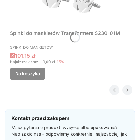
Spinki do mankietów Transformers S230-01M
PRODUCENT
SPINKI DO MANKIETÓW
Cena promocyjna
101,15 zł
Najniższa cena:
119,00 zł
-15%
Do koszyka
Kontakt przed zakupem
Masz pytanie o produkt, wysyłkę albo opakowanie?
Napisz do nas – odpowiemy konkretnie i najszybciej, jak