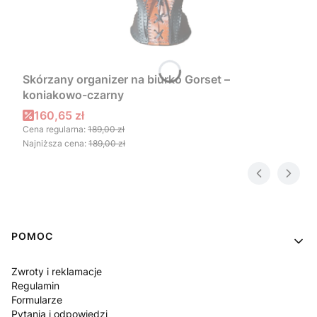
Skórzany organizer na biurko Gorset –
koniakowo-czarny
Cena promocyjna
160,65 zł
Cena regularna:
189,00 zł
Najniższa cena:
189,00 zł
Linki w stopce
POMOC
Zwroty i reklamacje
Regulamin
Formularze
Pytania i odpowiedzi