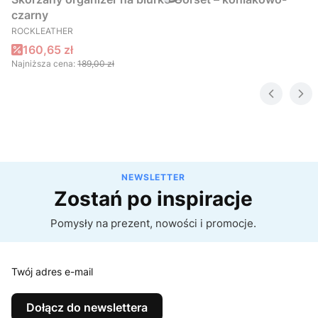
czarny
PRODUCENT
ROCKLEATHER
Cena promocyjna
160,65 zł
Najniższa cena:
189,00 zł
NEWSLETTER
Zostań po inspiracje
Pomysły na prezent, nowości i promocje.
Twój adres e-mail
Dołącz do newslettera