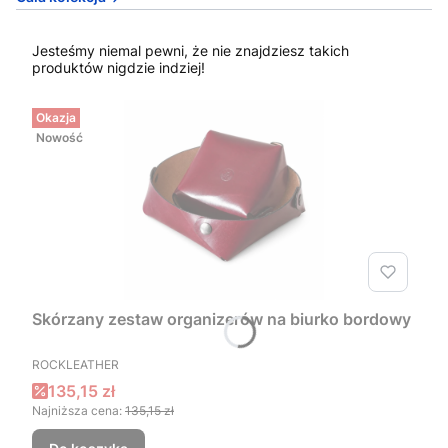
Jesteśmy niemal pewni, że nie znajdziesz takich
produktów nigdzie indziej!
Okazja
Nowość
Skórzany zestaw organizerów na biurko bordowy
PRODUCENT
ROCKLEATHER
Cena promocyjna
135,15 zł
Najniższa cena:
135,15 zł