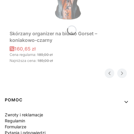
Skórzany organizer na biurko Gorset –
koniakowo-czarny
Cena promocyjna
160,65 zł
Cena regularna:
189,00 zł
Najniższa cena:
189,00 zł
Linki w stopce
POMOC
Zwroty i reklamacje
Regulamin
Formularze
Pytania i odpowiedzi