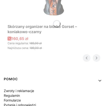
Skórzany organizer na biurko Gorset –
koniakowo-czarny
Cena promocyjna
160,65 zł
Cena regularna:
189,00 zł
Najniższa cena:
189,00 zł
Linki w stopce
POMOC
Zwroty i reklamacje
Regulamin
Formularze
Pytania i odpowiedzi