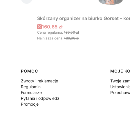
Skórzany organizer na biurko Gorset – k
Cena promocyjna
160,65 zł
Cena regularna:
189,00 zł
Najniższa cena:
189,00 zł
Linki w stopce
POMOC
MOJE K
Zwroty i reklamacje
Twoje zam
Regulamin
Ustawieni
Formularze
Przechowa
Pytania i odpowiedzi
Promocje