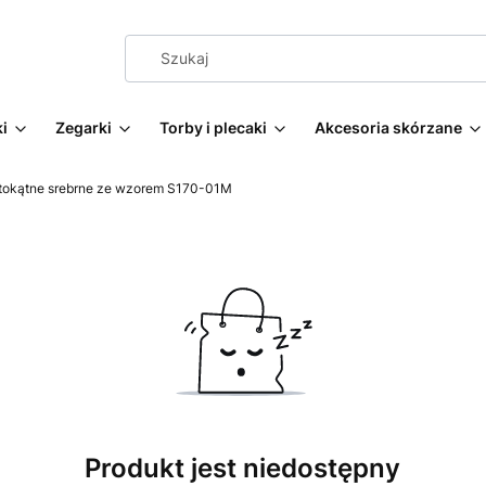
i
Zegarki
Torby i plecaki
Akcesoria skórzane
stokątne srebrne ze wzorem S170-01M
Produkt jest niedostępny