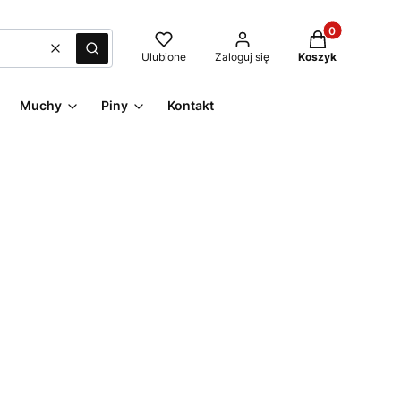
Produkty w kos
Wyczyść
Szukaj
Ulubione
Zaloguj się
Koszyk
Muchy
Piny
Kontakt