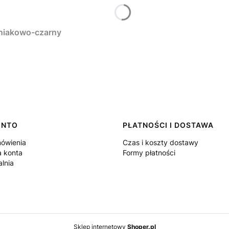
oniakowo-czarny
ONTO
PŁATNOŚCI I DOSTAWA
ówienia
Czas i koszty dostawy
a konta
Formy płatności
lnia
Sklep internetowy
Shoper.pl