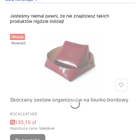
Jesteśmy niemal pewni, że nie znajdziesz takich
produktów nigdzie indziej!
Okazja
Nowość
Skórzany zestaw organizerów na biurko bordowy
PRODUCENT
ROCKLEATHER
Cena promocyjna
135,15 zł
Najniższa cena:
135,15 zł