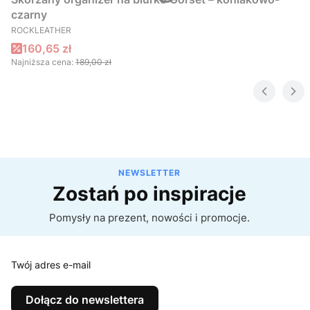
czarny
PRODUCENT
ROCKLEATHER
Cena promocyjna
160,65 zł
Najniższa cena:
189,00 zł
NEWSLETTER
Zostań po inspiracje
Pomysły na prezent, nowości i promocje.
Twój adres e-mail
Dołącz do newslettera